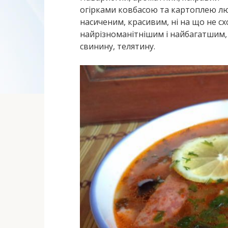
огірками ковбасою та картоплею люб
насиченим, красивим, ні на що не с
найрізноманітнішим і найбагатшим,
свинину, телятину.