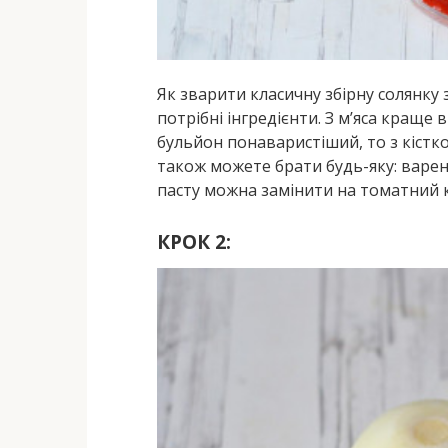
Як зварити класичну збірну солянку
потрібні інгредієнти. З м’яса кращ
бульйон понаваристіший, то з кістко
також можете брати будь-яку: варе
пасту можна замінити на томатний 
КРОК 2: