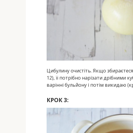
Цибулину очистіть. Якщо збираєтес
12), її потрібно нарізати дрібними 
варінні бульйону і потім викидаю (кр
КРОК 3: