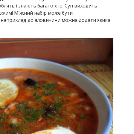
лять і знають багато хто. Суп виходить
хожим! М’ясний набір може бути
 наприклад до яловичини можна додати язика,