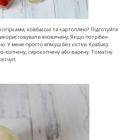
 з огірками, ковбасою та картоплею? Підготуйте
е використовувати яловичину. Якщо потрібен
ю. У мене просто м’якуш без кістки. Ковбасу
но-копчену, сирокопчену або варену. Томатну
кетчуп.