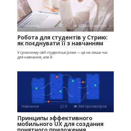
Навчання
0
403 просмотров
Робота для студентів у Стрию:
як поєднувати її з навчанням
У сучасному світі студентські роки — це не лише час
для навчання, але й
Навчання
0
366 просмотров
Принципы эффективного
мобильного UX для создания
понятного приложения