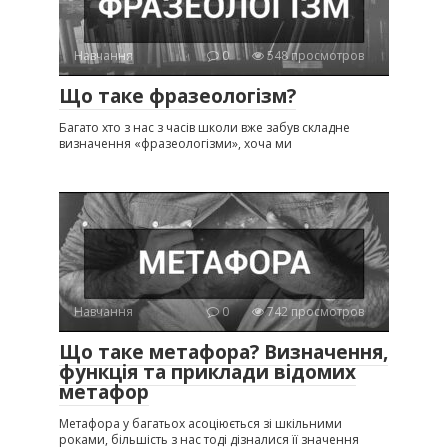
Навчання
0
548 просмотров
Що таке фразеологізм?
Багато хто з нас з часів школи вже забув складне
визначення «фразеологізми», хоча ми
Навчання
0
742 просмотров
Що таке метафора? Визначення,
функція та приклади відомих
метафор
Метафора у багатьох асоціюється зі шкільними
роками, більшість з нас тоді дізналися її значення