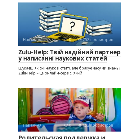
Навчання
0
758 просмотров
Zulu-Help: Твій надійний партнер
у написанні наукових статей
Шукаєш якісні наукові статті, але бракує часу чи знань?
Zulu-Help – це онлайн-сервіс, який
Навчання
0
652 просмотров
Родительская поддержка и