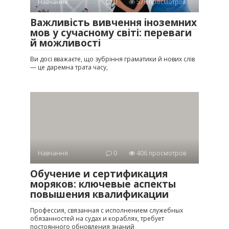
Навчання
0
578 просмотров
Важливість вивчення іноземних
мов у сучасному світі: переваги
й можливості
Ви досі вважаєте, що зубріння граматики й нових слів
— це даремна трата часу,
Навчання
0
406 просмотров
Обучение и сертификация
моряков: ключевые аспекты
повышения квалификации
Профессия, связанная с исполнением служебных
обязанностей на судах и кораблях, требует
постоянного обновления знаний