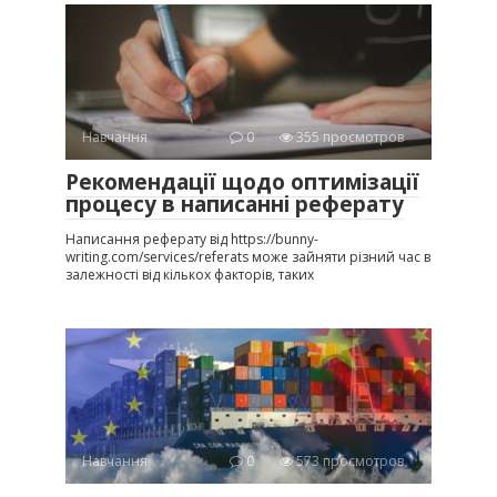
Навчання
0
355 просмотров
Рекомендації щодо оптимізації
процесу в написанні реферату
Написання реферату від https://bunny-
writing.com/services/referats може зайняти різний час в
залежності від кількох факторів, таких
Навчання
0
573 просмотров