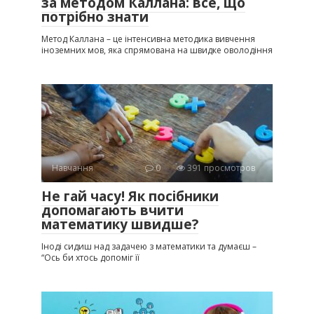
за методом Каллана: все, що
потрібно знати
Метод Каллана – це інтенсивна методика вивчення
іноземних мов, яка спрямована на швидке оволодіння
Навчання
0
391 просмотров
Не гай часу! Як посібники
допомагають вчити
математику швидше?
Іноді сидиш над задачею з математики та думаєш –
“Ось би хтось допоміг її