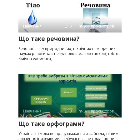
Навчання
0
969 просмотров
Що таке речовина?
Речовина — у природничих, технічних та медичних
науках речовина з ненульовою масою спокою, тобто
хімічнч елементи,
Навчання
0
870 просмотров
Що таке орфограми?
Українська мова по праву вважається найскладнішим
вивчення іноземцями і відбувається це тому, що не