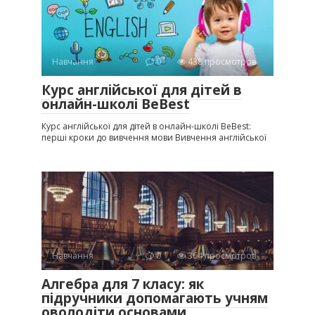
Навчання
0
438 просмотров
Курс англійської для дітей в
онлайн-школі BeBest
Курс англійської для дітей в онлайн-школі BeBest:
перші кроки до вивчення мови Вивчення англійської
Навчання
0
364 просмотров
Алгебра для 7 класу: як
підручники допомагають учням
оволодіти основами