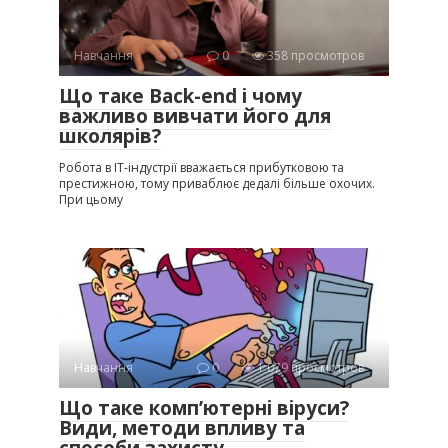
Навчання
0
358 просмотров
Що таке Back-end і чому
важливо вивчати його для
школярів?
Робота в IT-індустрії вважається прибутковою та
престижною, тому приваблює дедалі більше охочих.
При цьому
Навчання
0
1 079 просмотров
Що таке комп’ютерні віруси?
Види, методи впливу та
способи захисту