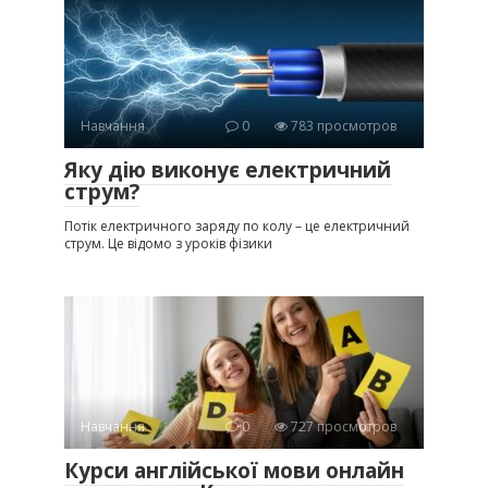
Навчання
0
783 просмотров
Яку дію виконує електричний
струм?
Потік електричного заряду по колу – це електричний
струм. Це відомо з уроків фізики
Навчання
0
727 просмотров
Курси англійської мови онлайн