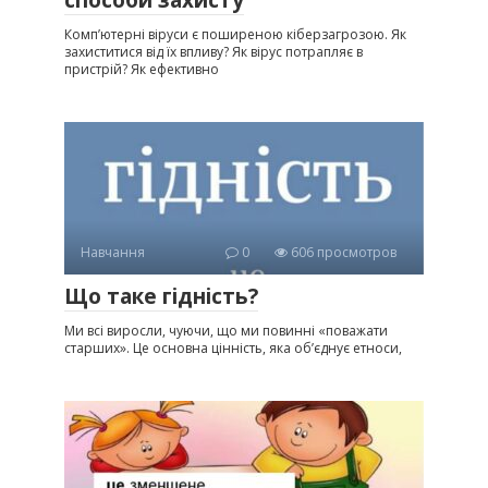
Комп’ютерні віруси є поширеною кіберзагрозою. Як
захиститися від їх впливу? Як вірус потрапляє в
пристрій? Як ефективно
Навчання
0
606 просмотров
Що таке гідність?
Ми всі виросли, чуючи, що ми повинні «поважати
старших». Це основна цінність, яка об’єднує етноси,