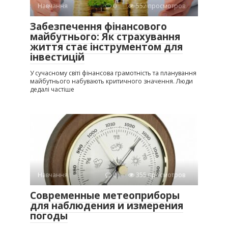
Навчання
0
552 просмотров
Забезпечення фінансового
майбутнього: Як страхування
життя стає інструментом для
інвестицій
У сучасному світі фінансова грамотність та планування
майбутнього набувають критичного значення. Люди
дедалі частіше
Навчання
0
355 просмотров
Современные метеоприборы
для наблюдения и измерения
погоды