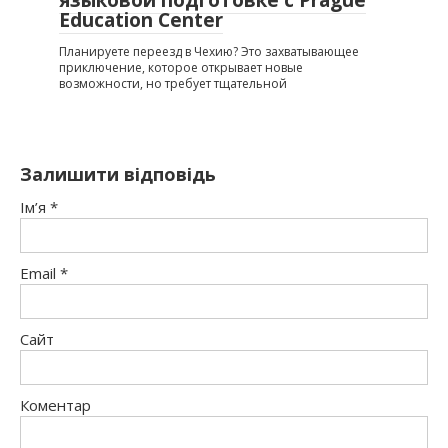
языковой подготовке с Prague
Education Center
Планируете переезд в Чехию? Это захватывающее
приключение, которое открывает новые
возможности, но требует тщательной
Залишити відповідь
Ім’я
*
Email
*
Сайт
Коментар