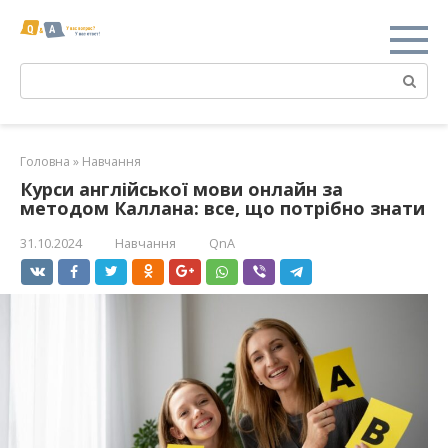
Перейти
к
контенту
Поиск:
Головна
»
Навчання
Курси англійської мови онлайн за
методом Каллана: все, що потрібно знати
31.10.2024
Навчання
QnA