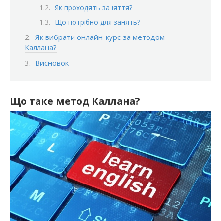
Як проходять заняття?
Що потрібно для занять?
Як вибрати онлайн-курс за методом
Каллана?
Висновок
Що таке метод Каллана?