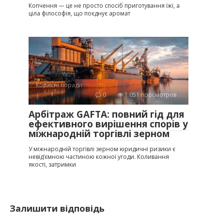
Копчення — це не просто спосіб приготування їжі, а
ціла філософія, що поєднує аромат
Корисні поради
0
1 051 просмотров
Арбітраж GAFTA: повний гід для
ефективного вирішення спорів у
міжнародній торгівлі зерном
У міжнародній торгівлі зерном юридичні ризики є
невід’ємною частиною кожної угоди. Коливання
якості, затримки
Залишити відповідь