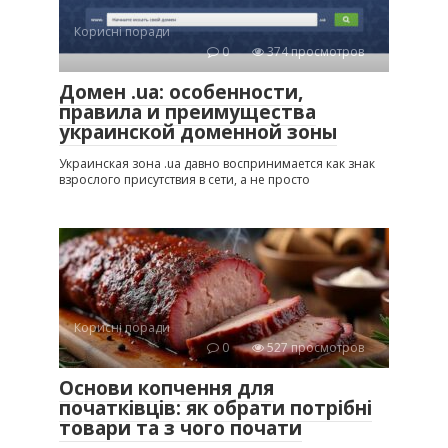
Корисні поради
0
374 просмотров
Домен .ua: особенности,
правила и преимущества
украинской доменной зоны
Украинская зона .ua давно воспринимается как знак
взрослого присутствия в сети, а не просто
Корисні поради
0
527 просмотров
Основи копчення для
початківців: як обрати потрібні
товари та з чого почати