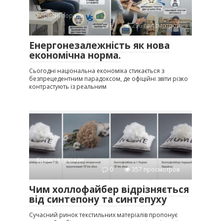
Корисні поради
0
296 просмотров
Енергонезалежність як нова
економічна норма.
Сьогодні національна економіка стикається з
безпрецедентним парадоксом, де офіційні звіти різко
контрастують із реальним
Корисні поради
0
357 просмотров
Чим холлофайбер відрізняється
від синтепону та синтепуху
Сучасний ринок текстильних матеріалів пропонує