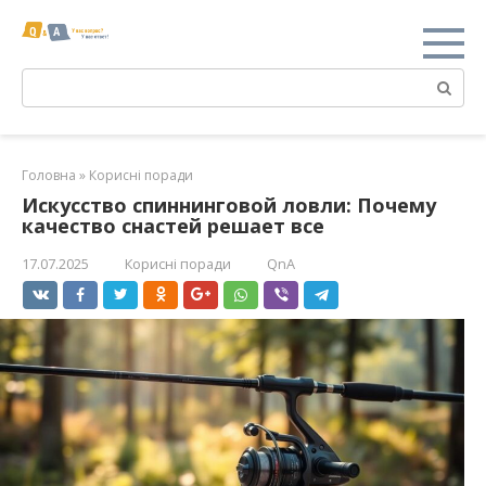
Перейти
к
контенту
Поиск:
Головна
»
Корисні поради
Искусство спиннинговой ловли: Почему
качество снастей решает все
17.07.2025
Корисні поради
QnA