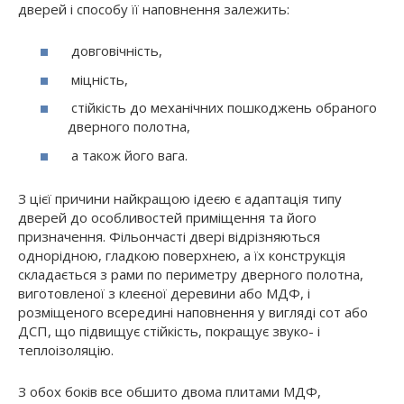
дверей і способу її наповнення залежить:
довговічність,
міцність,
стійкість до механічних пошкоджень обраного
дверного полотна,
а також його вага.
З цієї причини найкращою ідеєю є адаптація типу
дверей до особливостей приміщення та його
призначення. Фільончасті двері відрізняються
однорідною, гладкою поверхнею, а їх конструкція
складається з рами по периметру дверного полотна,
виготовленої з клеєної деревини або МДФ, і
розміщеного всередині наповнення у вигляді сот або
ДСП, що підвищує стійкість, покращує звуко- і
теплоізоляцію.
З обох боків все обшито двома плитами МДФ,