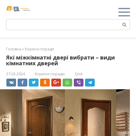
Перейти
к
контенту
Поиск:
Головна
»
Корисні поради
Які міжкімнатні двері вибрати – види
кімнатних дверей
27.03.2024
Корисні поради
QnA