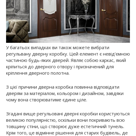
У багатьох випадках ви також можете вибрати
регульвану дверну коробку. Цей елемент є невід’ємною
частиною будь-яких дверей. Являє собою каркас, який
кріпиться до дверного отвору і призначений для
кріплення дверного полотна.
З цієї причини дверна коробка повинна відповідати
дверям за матеріалом, кольором і дизайном, завдяки
чому вона створюватиме єдине ціле.
Згадані вище регульовані дверні коробки користуються
великою популярністю, оскільки вони покривають всю
товщину стіни, що створює дуже естетичний тунель.
Крім того, це відмінне рішення для старих будівель, де