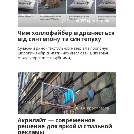
Корисні поради
0
357 просмотров
Чим холлофайбер відрізняється
від синтепону та синтепуху
Сучасний ринок текстильних матеріалів пропонує
широкий вибір синтетичних утеплювачів, які зовні
можуть здаватися подібними,
Корисні поради
0
436 просмотров
Акрилайт — современное
решение для яркой и стильной
рекламы