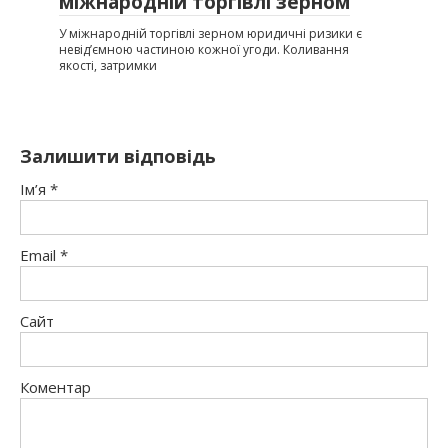
міжнародній торгівлі зерном
У міжнародній торгівлі зерном юридичні ризики є
невід’ємною частиною кожної угоди. Коливання
якості, затримки
Залишити відповідь
Ім’я
*
Email
*
Сайт
Коментар