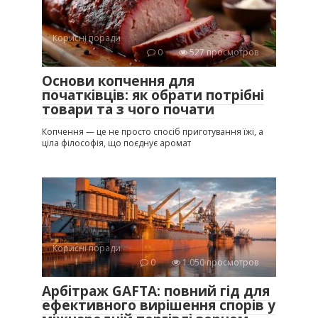
Корисні поради
0
527 просмотров
Основи копчення для
початківців: як обрати потрібні
товари та з чого почати
Копчення — це не просто спосіб приготування їжі, а
ціла філософія, що поєднує аромат
Корисні поради
0
1 050 просмотров
Арбітраж GAFTA: повний гід для
ефективного вирішення спорів у