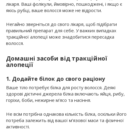
лікаря. Ваші фолікули, ймовірно, пошкоджені, і якщо є
якісь рубці, ваше волосся може не відрости.
Негайно зверніться до свого лікаря, щоб підібрати
правильний препарат для себе. У важких випадках
тракційної алопеції може знадобитися пересадка
волосся.
Домашні засоби від тракційної
алопеції
1. Додайте білок до свого раціону
Ваше тіло потребує білка для росту волосся. Деякі
здорові дієтичні джерела білка включають яйця, рибу,
горіхи, боби, нежирне м’ясо та насіння.
Не всім потрібна однакова кількість білка, оскільки його
потреба залежить від вашої м’язової маси та фізичної
активності.