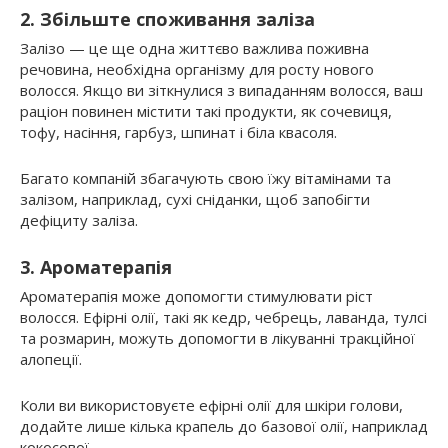
2. Збільште споживання заліза
Залізо — це ще одна життєво важлива поживна
речовина, необхідна організму для росту нового
волосся. Якщо ви зіткнулися з випаданням волосся, ваш
раціон повинен містити такі продукти, як сочевиця,
тофу, насіння, гарбуз, шпинат і біла квасоля.
Багато компаній збагачують свою їжу вітамінами та
залізом, наприклад, сухі сніданки, щоб запобігти
дефіциту заліза.
3. Ароматерапія
Ароматерапія може допомогти стимулювати ріст
волосся. Ефірні олії, такі як кедр, чебрець, лаванда, тулсі
та розмарин, можуть допомогти в лікуванні тракційної
алопеції.
Коли ви використовуєте ефірні олії для шкіри голови,
додайте лише кілька крапель до базової олії, наприклад
кокосової.