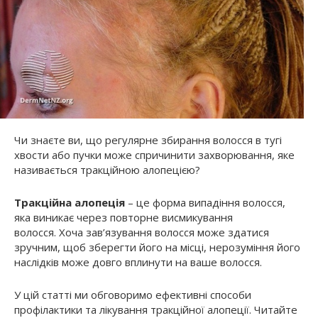
Чи знаєте ви, що регулярне збирання волосся в тугі
хвости або пучки може спричинити захворювання, яке
називається тракційною алопецією?
Тракційна алопеція
– це форма випадіння волосся,
яка виникає через повторне висмикування
волосся. Хоча зав’язування волосся може здатися
зручним, щоб зберегти його на місці, нерозуміння його
наслідків може довго вплинути на ваше волосся.
У цій статті ми обговоримо ефективні способи
профілактики та лікування тракційної алопеції. Читайте