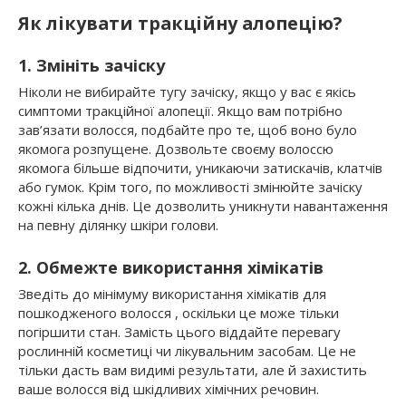
Як лікувати тракційну алопецію?
1. Змініть зачіску
Ніколи не вибирайте тугу зачіску, якщо у вас є якісь
симптоми тракційної алопеції. Якщо вам потрібно
зав’язати волосся, подбайте про те, щоб воно було
якомога розпущене. Дозвольте своєму волоссю
якомога більше відпочити, уникаючи затискачів, клатчів
або гумок. Крім того, по можливості змінюйте зачіску
кожні кілька днів. Це дозволить уникнути навантаження
на певну ділянку шкіри голови.
2. Обмежте використання хімікатів
Зведіть до мінімуму використання хімікатів для
пошкодженого волосся , оскільки це може тільки
погіршити стан. Замість цього віддайте перевагу
рослинній косметиці чи лікувальним засобам. Це не
тільки дасть вам видимі результати, але й захистить
ваше волосся від шкідливих хімічних речовин.