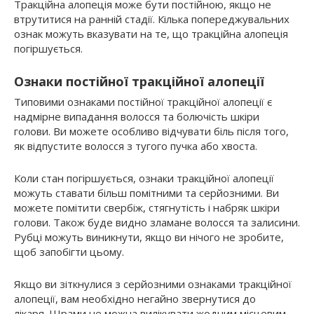
Тракційна алопеція може бути постійною, якщо не
втрутитися на ранній стадії. Кілька попереджувальних
ознак можуть вказувати на те, що тракційна алопеція
погіршується.
Ознаки постійної тракційної алопеції
Типовими ознаками постійної тракційної алопеції є
надмірне випадання волосся та болючість шкіри
голови. Ви можете особливо відчувати біль після того,
як відпустите волосся з тугого пучка або хвоста.
Коли стан погіршується, ознаки тракційної алопеції
можуть ставати більш помітними та серйозними. Ви
можете помітити свербіж, стягнутість і набряк шкіри
голови. Також буде видно зламане волосся та залисини.
Рубці можуть виникнути, якщо ви нічого не зробите,
щоб запобігти цьому.
Якщо ви зіткнулися з серйозними ознаками тракційної
алопеції, вам необхідно негайно звернутися до
лікаря. Шрами не можна вилікувати жодним місцевим