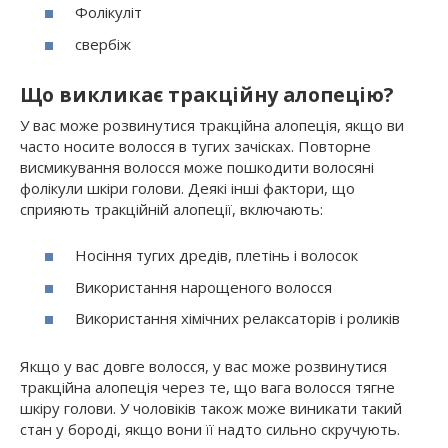
Фолікуліт
свербіж
Що викликає тракційну алопецію?
У вас може розвинутися тракційна алопеція, якщо ви
часто носите волосся в тугих зачісках. Повторне
висмикування волосся може пошкодити волосяні
фолікули шкіри голови. Деякі інші фактори, що
сприяють тракційній алопеції, включають:
Носіння тугих дредів, плетінь і волосок
Використання нарощеного волосся
Використання хімічних релаксаторів і роликів
Якщо у вас довге волосся, у вас може розвинутися
тракційна алопеція через те, що вага волосся тягне
шкіру голови. У чоловіків також може виникати такий
стан у бороді, якщо вони її надто сильно скручують.