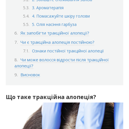
3. Ароматерапія
4. Помасажуйте шкіру голови
5. Олія насіння гарбуза
Як запобігти тракційної алопеції?
Чи є тракційна алопеція постійною?
Ознаки постійної тракційної алопеції
Чи може волосся відрости після тракційної
алопеції?
Висновок
Що таке тракційна алопеція?