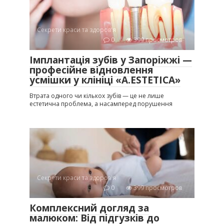
Секрети краси та здоров'я
0
399 просмотров
Імплантація зубів у Запоріжжі —
професійне відновлення
усмішки у клініці «A.ESTETICA»
Втрата одного чи кількох зубів — це не лише
естетична проблема, а насамперед порушення
Секрети краси та здоров'я
0
399 просмотров
Комплексний догляд за
малюком: Від підгузків до