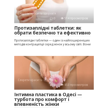
Секрети краси та здоров'я
0
514 просмотров
Протизаплідні таблетки: як
обрати безпечно та ефективно
Протизаплідні таблетки — один із найпоширеніших
методів контрацепції серед жінок у всьому світі. Вони
Секрети краси та здоров'я
0
453 просмотров
Інтимна пластика в Одесі —
турбота про комфорт і
впевненість жінки