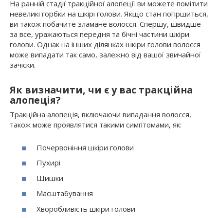
На ранній стадії тракційної алопеції ви можете помітити
невеликі горбки на шкірі голови. Якщо стан погіршиться,
ви також побачите зламане волосся. Спершу, швидше
за все, уражаються передня та бічні частини шкіри
голови. Однак на інших ділянках шкіри голови волосся
може випадати так само, залежно від вашої звичайної
зачіски.
Як визначити, чи є у вас тракційна
алопеція?
Тракційна алопеція, включаючи випадання волосся,
також може проявлятися такими симптомами, як:
Почервоніння шкіри голови
Пухирі
Шишки
Масштабування
Хворобливість шкіри голови