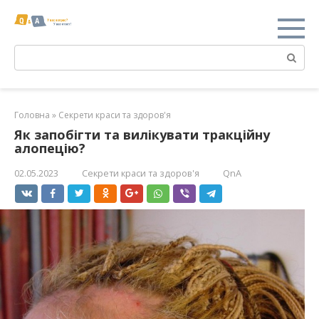
Перейти
к
контенту
Поиск:
Головна
»
Секрети краси та здоров'я
Як запобігти та вилікувати тракційну
алопецію?
02.05.2023
Секрети краси та здоров'я
QnA