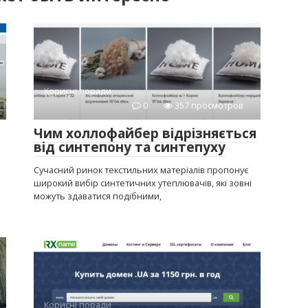
Корисні поради
0
357 просмотров
Чим холлофайбер відрізняється
від синтепону та синтепуху
Сучасний ринок текстильних матеріалів пропонує
широкий вибір синтетичних утеплювачів, які зовні
можуть здаватися подібними,
Корисні поради