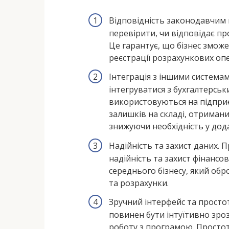
Відповідність законодавчим
перевірити, чи відповідає п
Це гарантує, що бізнес змож
реєстрації розрахункових опе
Інтеграція з іншими система
інтегруватися з бухгалтерськ
використовуються на підприє
залишків на складі, отримани
знижуючи необхідність у дод
Надійність та захист даних.
надійність та захист фінансо
середнього бізнесу, який обр
та розрахунки.
Зручний інтерфейс та просто
повинен бути інтуїтивно зро
роботу з програмою. Просто