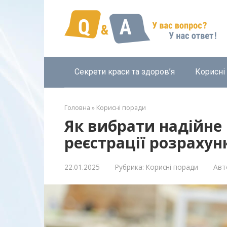
Перейти
к
контенту
Секрети краси та здоров’я
Корисні
Головна
»
Корисні поради
Як вибрати надійне
реєстрації розрахун
22.01.2025
Рубрика:
Корисні поради
Авт