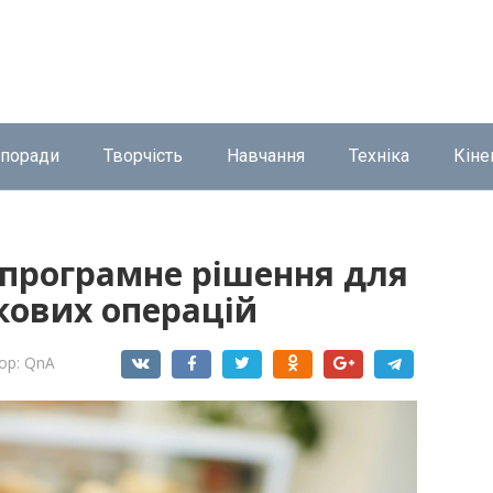
 поради
Творчість
Навчання
Техніка
Кіне
 програмне рішення для
кових операцій
ор:
QnA