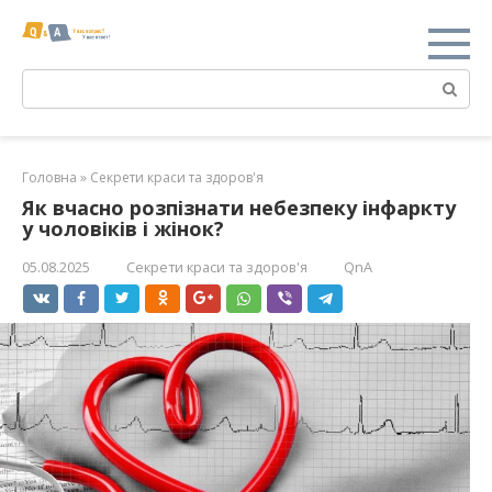
Перейти
к
контенту
Поиск:
Головна
»
Секрети краси та здоров'я
Як вчасно розпізнати небезпеку інфаркту
у чоловіків і жінок?
05.08.2025
Секрети краси та здоров'я
QnA