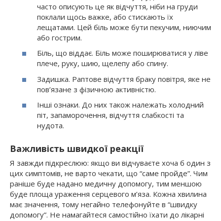
часто описують це як відчуття, ніби на груди
поклали щось важке, або стискають їх
лещатами. Цей біль може бути пекучим, ниючим
або гострим.
Біль, що віддає. Біль може поширюватися у ліве
плече, руку, шию, щелепу або спину.
Задишка. Раптове відчуття браку повітря, яке не
пов’язане з фізичною активністю.
Інші ознаки. До них також належать холодний
піт, запаморочення, відчуття слабкості та
нудота.
Важливість швидкої реакції
Я завжди підкреслюю: якщо ви відчуваєте хоча б один з
цих симптомів, не варто чекати, що “саме пройде”. Чим
раніше буде надано медичну допомогу, тим меншою
буде площа ураження серцевого м’яза. Кожна хвилина
має значення, тому негайно телефонуйте в “швидку
допомогу”. Не намагайтеся самостійно їхати до лікарні