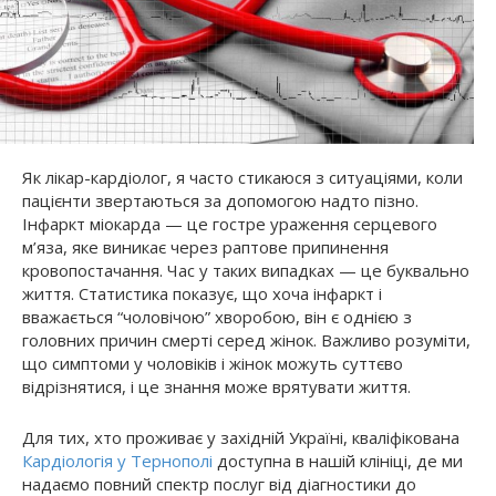
Як лікар-кардіолог, я часто стикаюся з ситуаціями, коли
пацієнти звертаються за допомогою надто пізно.
Інфаркт міокарда — це гостре ураження серцевого
м’яза, яке виникає через раптове припинення
кровопостачання. Час у таких випадках — це буквально
життя. Статистика показує, що хоча інфаркт і
вважається “чоловічою” хворобою, він є однією з
головних причин смерті серед жінок. Важливо розуміти,
що симптоми у чоловіків і жінок можуть суттєво
відрізнятися, і це знання може врятувати життя.
Для тих, хто проживає у західній Україні, кваліфікована
Кардіологія у Тернополі
доступна в нашій клініці, де ми
надаємо повний спектр послуг від діагностики до