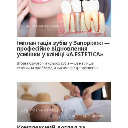
Секрети краси та здоров'я
0
399 просмотров
Імплантація зубів у Запоріжжі —
професійне відновлення
усмішки у клініці «A.ESTETICA»
Втрата одного чи кількох зубів — це не лише
естетична проблема, а насамперед порушення
Секрети краси та здоров'я
0
399 просмотров
Комплексний догляд за