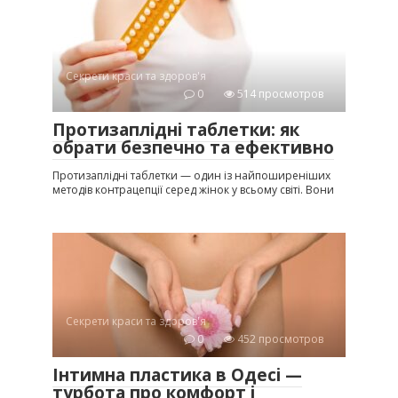
Секрети краси та здоров'я
0
514 просмотров
Протизаплідні таблетки: як
обрати безпечно та ефективно
Протизаплідні таблетки — один із найпоширеніших
методів контрацепції серед жінок у всьому світі. Вони
Секрети краси та здоров'я
0
452 просмотров
Інтимна пластика в Одесі —
турбота про комфорт і