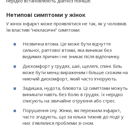
нерідко встановлюють діагноз пізніше.
Нетипові симптоми у жінок
У жінок інфаркт може проявлятися не так, як у чоловіків.
Їм властиві “некласичні” симптоми:
Незвична втома. Це може бути відчуття
сильної, раптової втоми, яка виникає без
видимих причин і не зникає після відпочинку.
Дискомфорт у грудях, шиї, щелепі, спині. Біль
може бути менш вираженим і більше схожим на
ниючий дискомфорт, який часто ігнорують.
Задишка, нудота, блювота. Ці симптоми можуть
виникати навіть без болю в грудях. Їх нерідко
списують на звичайне отруєння або стрес.
Порушення сну. Жінки, які пережили інфаркт,
часто згадують, що за кілька тижнів до події у
них з’являлися проблеми зі сном.