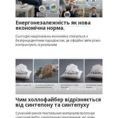
Корисні поради
0
295 просмотров
Енергонезалежність як нова
економічна норма.
Сьогодні національна економіка стикається з
безпрецедентним парадоксом, де офіційні звіти різко
контрастують із реальним
Корисні поради
0
356 просмотров
Чим холлофайбер відрізняється
від синтепону та синтепуху
Сучасний ринок текстильних матеріалів пропонує
широкий вибір синтетичних утеплювачів, які зовні