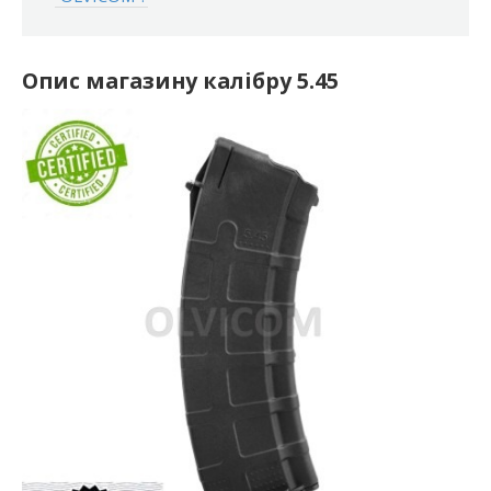
Опис магазину калібру 5.45