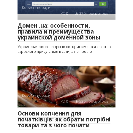
Корисні поради
0
370 просмотров
Домен .ua: особенности,
правила и преимущества
украинской доменной зоны
Украинская зона .ua давно воспринимается как знак
взрослого присутствия в сети, а не просто
Корисні поради
0
526 просмотров
Основи копчення для
початківців: як обрати потрібні
товари та з чого почати