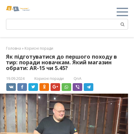
Перейти
к
контенту
Поиск:
Головна
»
Корисні поради
Як підготуватися до першого походу в
тир: поради новачкам. Який магазин
обрати: AR-15 чи 5.45?
19.09.2024
Корисні поради
QnA