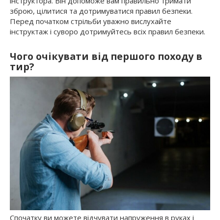
інструктора. Він допоможе вам правильно тримати
зброю, цілитися та дотримуватися правил безпеки.
Перед початком стрільби уважно вислухайте
інструктаж і суворо дотримуйтесь всіх правил безпеки.
Чого очікувати від першого походу в
тир?
Спочатку ви можете відчувати напруження в руках і