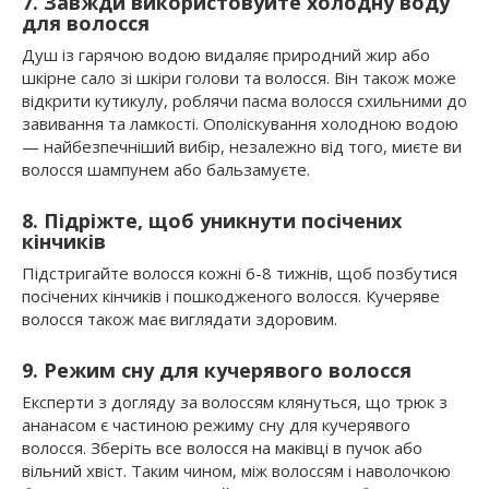
7. Завжди використовуйте холодну воду
для волосся
Душ із гарячою водою видаляє природний жир або
шкірне сало зі шкіри голови та волосся. Він також може
відкрити кутикулу, роблячи пасма волосся схильними до
завивання та ламкості. Ополіскування холодною водою
— найбезпечніший вибір, незалежно від того, миєте ви
волосся шампунем або бальзамуєте.
8. Підріжте, щоб уникнути посічених
кінчиків
Підстригайте волосся кожні 6-8 тижнів, щоб позбутися
посічених кінчиків і пошкодженого волосся. Кучеряве
волосся також має виглядати здоровим.
9. Режим сну для кучерявого волосся
Експерти з догляду за волоссям клянуться, що трюк з
ананасом є частиною режиму сну для кучерявого
волосся. Зберіть все волосся на маківці в пучок або
вільний хвіст. Таким чином, між волоссям і наволочкою