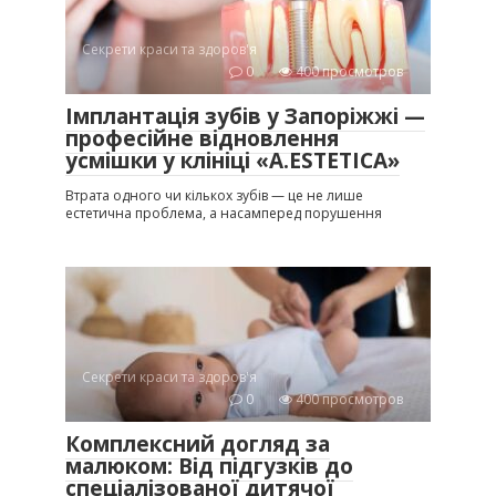
Секрети краси та здоров'я
0
400 просмотров
Імплантація зубів у Запоріжжі —
професійне відновлення
усмішки у клініці «A.ESTETICA»
Втрата одного чи кількох зубів — це не лише
естетична проблема, а насамперед порушення
Секрети краси та здоров'я
0
400 просмотров
Комплексний догляд за
малюком: Від підгузків до
спеціалізованої дитячої