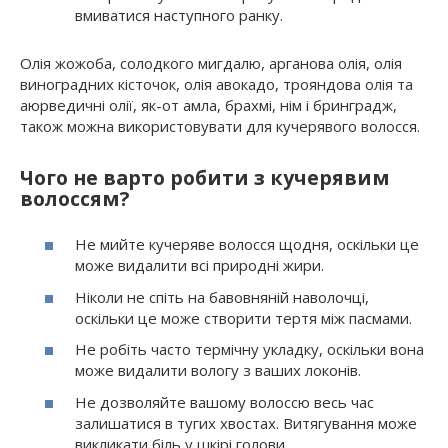
вмиватися наступного ранку.
Олія жожоба, солодкого мигдалю, арганова олія, олія
виноградних кісточок, олія авокадо, трояндова олія та
аюрведичні олії, як-от амла, брахмі, нім і бринградж,
також можна використовувати для кучерявого волосся.
Чого не варто робити з кучерявим
волоссям?
Не мийте кучеряве волосся щодня, оскільки це
може видалити всі природні жири.
Ніколи не спіть на бавовняній наволочці,
оскільки це може створити тертя між пасмами.
Не робіть часто термічну укладку, оскільки вона
може видалити вологу з ваших локонів.
Не дозволяйте вашому волоссю весь час
залишатися в тугих хвостах. Витягування може
викликати біль у шкірі голови.