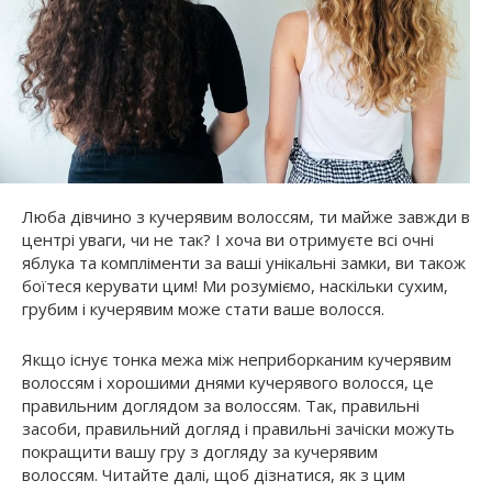
Люба дівчино з кучерявим волоссям, ти майже завжди в
центрі уваги, чи не так? І хоча ви отримуєте всі очні
яблука та компліменти за ваші унікальні замки, ви також
боїтеся керувати цим! Ми розуміємо, наскільки сухим,
грубим і кучерявим може стати ваше волосся.
Якщо існує тонка межа між неприборканим кучерявим
волоссям і хорошими днями кучерявого волосся, це
правильним доглядом за волоссям. Так, правильні
засоби, правильний догляд і правильні зачіски можуть
покращити вашу гру з догляду за кучерявим
волоссям. Читайте далі, щоб дізнатися, як з цим