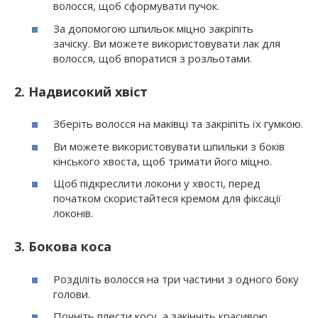
волосся, щоб сформувати пучок.
За допомогою шпильок міцно закріпіть
зачіску. Ви можете використовувати лак для
волосся, щоб впоратися з розльотами.
2. Надвисокий хвіст
Зберіть волосся на маківці та закріпіть їх гумкою.
Ви можете використовувати шпильки з боків
кінського хвоста, щоб тримати його міцно.
Щоб підкреслити локони у хвості, перед
початком скористайтеся кремом для фіксації
локонів.
3. Бокова коса
Розділіть волосся на три частини з одного боку
голови.
Почніть плести косу, а закінчіть красивою