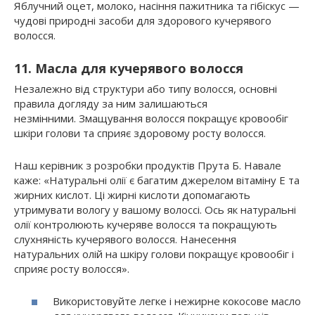
Яблучний оцет, молоко, насіння пажитника та гібіскус —
чудові природні засоби для здорового кучерявого
волосся.
11. Масла для кучерявого волосся
Незалежно від структури або типу волосся, основні
правила догляду за ним залишаються
незмінними. Змащування волосся покращує кровообіг
шкіри голови та сприяє здоровому росту волосся.
Наш керівник з розробки продуктів Прута Б. Навале
каже: «Натуральні олії є багатим джерелом вітаміну Е та
жирних кислот. Ці жирні кислоти допомагають
утримувати вологу у вашому волоссі. Ось як натуральні
олії контролюють кучеряве волосся та покращують
слухняність кучерявого волосся. Нанесення
натуральних олій на шкіру голови покращує кровообіг і
сприяє росту волосся».
Використовуйте легке і нежирне кокосове масло