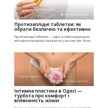
Секрети краси та здоров'я
0
515 просмотров
Протизаплідні таблетки: як
обрати безпечно та ефективно
Протизаплідні таблетки — один із найпоширеніших
методів контрацепції серед жінок у всьому світі. Вони
Секрети краси та здоров'я
0
454 просмотров
Інтимна пластика в Одесі —
турбота про комфорт і
впевненість жінки