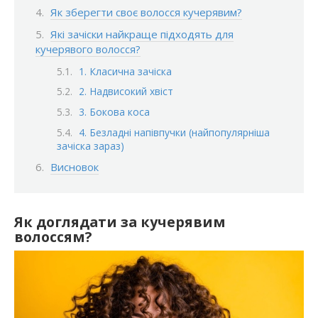
Як зберегти своє волосся кучерявим?
Які зачіски найкраще підходять для
кучерявого волосся?
1. Класична зачіска
2. Надвисокий хвіст
3. Бокова коса
4. Безладні напівпучки (найпопулярніша
зачіска зараз)
Висновок
Як доглядати за кучерявим
волоссям?