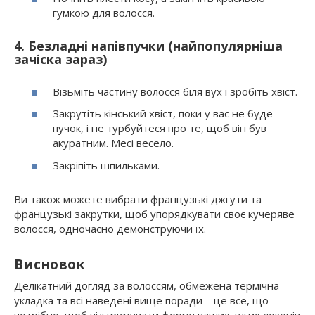
гумкою для волосся.
4. Безладні напівпучки (найпопулярніша
зачіска зараз)
Візьміть частину волосся біля вух і зробіть хвіст.
Закрутіть кінський хвіст, поки у вас не буде
пучок, і не турбуйтеся про те, щоб він був
акуратним. Месі весело.
Закріпіть шпильками.
Ви також можете вибрати французькі джгути та
французькі закрутки, щоб упорядкувати своє кучеряве
волосся, одночасно демонструючи їх.
Висновок
Делікатний догляд за волоссям, обмежена термічна
укладка та всі наведені вище поради – це все, що
потрібно, щоб підтримувати форму ваших тугих локонів