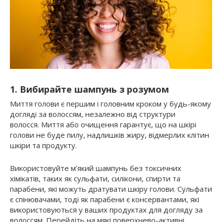
1. Вибирайте шампунь з розумом
Миття голови є першим і головним кроком у будь-якому
догляді за волоссям, незалежно від структури
волосся. Миття або очищення гарантує, що на шкірі
голови не буде пилу, надлишків жиру, відмерлих клітин
шкіри та продукту.
Використовуйте м’який шампунь без токсичних
хімікатів, таких як сульфати, силікони, спирти та
парабени, які можуть дратувати шкіру голови. Сульфати
є спінювачами, тоді як парабени є консервантами, які
використовуються у ваших продуктах для догляду за
волоссям. Перейдіть на мякі поверхнево-активні