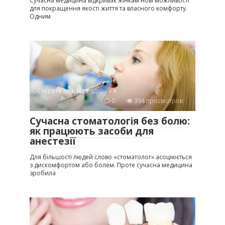
Сучасна медицина відкриває жінкам нові можливості
для покращення якості життя та власного комфорту.
Одним
Секрети краси та здоров'я
0
394 просмотров
Сучасна стоматологія без болю:
як працюють засоби для
анестезії
Для більшості людей слово «стоматолог» асоціюється
з дискомфортом або болем. Проте сучасна медицина
зробила