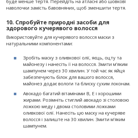
буде менше тертя. Перейдіть на атласні або шовкові
наволочки замість бавовняних, щоб зменшити тертя.
10. Спробуйте природні засоби для
здорового кучерявого волосся
Використовуйте для кучерявого волосся маски з
натуральними компонентами:
Зробіть маску з оливкової олії, яєць, оцту та
майонезу і нанесіть її на волосся. Змити м’яким
шампунем через 30 хвилин. У той час як яйця
забезпечують білок для вашого волосся,
майонез додає вологи та блиску сухим локонам.
Авокадо багатий вітамінами B, E і хорошими
жирами. Розімніть стиглий авокадо зі столовою
ложкою меду і двома столовими ложками
оливкової олії. Нанесіть цю маску на кучеряве
волосся і залиште на 30 хвилин. Змити м’яким
шампунем.