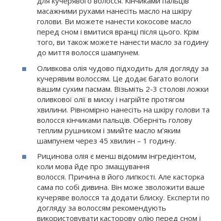
для кучерявого волосся. Кінчиками пальців
масажними рухами нанесіть масло на шкіру
голови. Ви можете нанести кокосове масло
перед сном і вмитися вранці після цього. Крім
того, ви також можете нанести масло за годину
до миття волосся шампунем.
Оливкова олія чудово підходить для догляду за
кучерявим волоссям. Це додає багато вологи
вашим сухим пасмам. Візьміть 2-3 столові ложки
оливкової олії в миску і нагрійте протягом
хвилини. Рівномірно нанесіть на шкіру голови та
волосся кінчиками пальців. Оберніть голову
теплим рушником і змийте масло м’яким
шампунем через 45 хвилин – 1 годину.
Рицинова олія є менш відомим інгредієнтом,
коли мова йде про змащування
волосся. Причина в його липкості. Але касторка
сама по собі дивина. Він може зволожити ваше
кучеряве волосся та додати блиску. Експерти по
догляду за волоссям рекомендують
використовувати касторову олію перед сном і