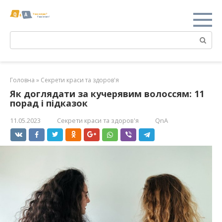
Перейти
к
контенту
Поиск:
Головна
»
Секрети краси та здоров'я
Як доглядати за кучерявим волоссям: 11
порад і підказок
11.05.2023
Секрети краси та здоров'я
QnA