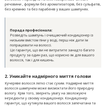
речовини , формули без ароматизаторів, без сульфатів,
без кремнію та без парабенів у ваших шампунях.
Порада професіонала:
Розведіть шампунь і очищаючий кондиціонер із
низьким вмістом піни у воді, перш ніж дати їм
попрацювати на волоссі.
Це гарантує, що ви не витратите занадто багато
продукту за один раз, що корисно як для вашого
волосся, так і для кишень.
2. Уникайте надмірного миття голови
Кучеряве волосся легко стає сухим. Надмірне миття
волосся шампунем може висмоктати його природну
вологу. Крім того, зверніть увагу на зволожуючі
інгредієнти у своєму кондиціонері. Кондиціонер
гарантує, що кутикула вашого волосся запечатана та