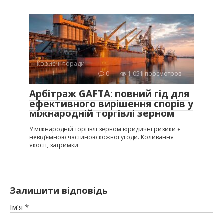
Корисні поради
0
1 051 просмотров
Арбітраж GAFTA: повний гід для
ефективного вирішення спорів у
міжнародній торгівлі зерном
У міжнародній торгівлі зерном юридичні ризики є
невід’ємною частиною кожної угоди. Коливання
якості, затримки
Залишити відповідь
Ім’я
*