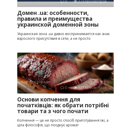
0
374 просмотров
Домен .ua: особенности,
правила и преимущества
украинской доменной зоны
Украинская зона .ua давно воспринимается как знак
взрослого присутствия в сети, а не просто
Корисні поради
0
527 просмотров
Основи копчення для
початківців: як обрати потрібні
товари та з чого почати
Копчення — це не просто спосіб приготування їжі, а
ціла філософія, що поєднує аромат