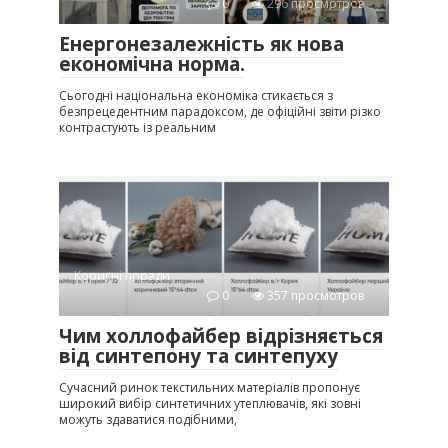
0
296 просмотров
Енергонезалежність як нова
економічна норма.
Сьогодні національна економіка стикається з
безпрецедентним парадоксом, де офіційні звіти різко
контрастують із реальним
Корисні поради
0
357 просмотров
Чим холлофайбер відрізняється
від синтепону та синтепуху
Сучасний ринок текстильних матеріалів пропонує
широкий вибір синтетичних утеплювачів, які зовні
можуть здаватися подібними,