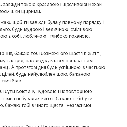
удь завжди такою красивою і щасливою! Нехай
 посмішки щирими.
ажаю, щоб ти завжди була у повному порядку і
Ольго, будь мудрою і величною, сміливою і
ою в собі, люблячою і глибоко коханою,
тання, бажаю тобі безмежного щастя в житті,
му настрої, насолоджувалася прекрасним
анці. А протягом дня будь успішною, з часткою
їх цілей, будь найулюбленішою, бажаною і
твої біди.
бі бути воістину чудовою і неповторною
спіхів і небувалих висот, бажаю тобі бути
бажаю тобі вічного щастя і незгасимої
ої княгині Ольги. Це свята людина, яка