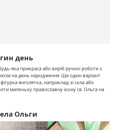
гин день
будь-яка прикраса або виріб ручної роботи з
нком на день народження. Ще один варіант
фігурка янголятка, наприклад зі скла або
ити маленьку православну ікону св. Ольга на
гела Ольги