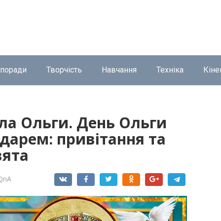
 поради
Творчість
Навчання
Техніка
Кіне
ела Ольги. День Ольги
дарем: привітання та
вята
QnA