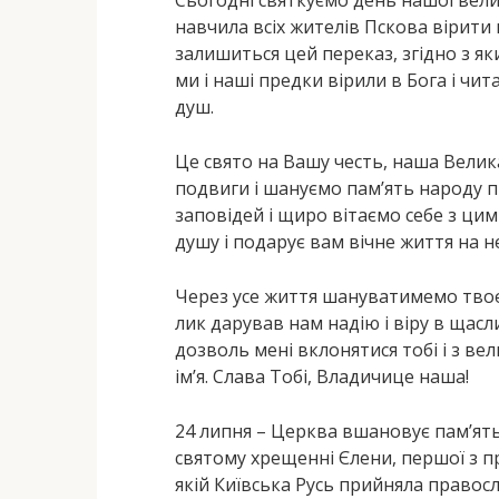
навчила всіх жителів Пскова вірити
залишиться цей переказ, згідно з я
ми і наші предки вірили в Бога і чи
душ.
Це свято на Вашу честь, наша Велик
подвиги і шануємо пам’ять народу 
заповідей і щиро вітаємо себе з ци
душу і подарує вам вічне життя на не
Через усе життя шануватимемо твоє с
лик дарував нам надію і віру в щасл
дозволь мені вклонятися тобі і з ве
ім’я. Слава Тобі, Владичице наша!
24 липня – Церква вшановує пам’ять 
святому хрещенні Єлени, першої з п
якій Київська Русь прийняла правосл