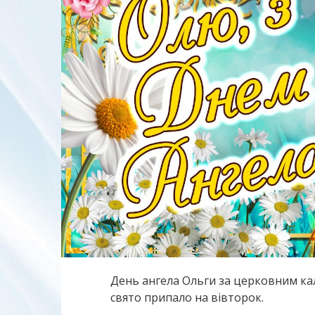
День ангела Ольги за церковним кал
свято припало на вівторок.