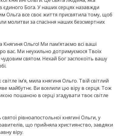
 в єдиного Бога. У наших серцях назавжди
ким Ольга все своє життя присвятила тому, щоб
тали молитви за спасіння наших безсмертних
а Княгиня Ольго! Ми пам’ятаємо всі ваші
про вас. Ми неухильно дотримуємося Твоїх
м чудовим святом. Нехай Бог заспокоїть вашу
бі.
вітле ім’я, мила княгиня Ольго. Твій світлий
иве майбутнє. Ви вселили цю віру в серця. Тож
ликою пошаною в серці згадувати твоє світле
святої рівноапостольної княгині Ольги, у
равителів, що прийняла християнство, завдяки
авну віру.