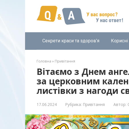
Перейти
к
контенту
Секрети краси та здоров’я
Корисні
Головна
»
Привітання
Вітаємо з Днем анг
за церковним кален
листівки з нагоди с
17.06.2024
Рубрика:
Привітання
Автор: