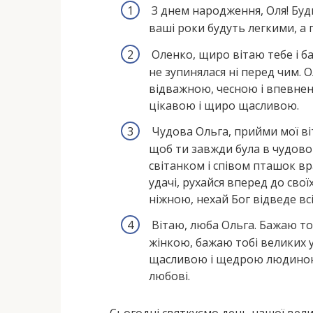
З днем ​​народження, Оля! Б
ваші роки будуть легкими, а
Оленко, щиро вітаю тебе і б
не зупинялася ні перед чим. 
відважною, чесною і впевнен
цікавою і щиро щасливою.
Чудова Ольга, прийми мої ві
щоб ти завжди була в чудово
світанком і співом пташок вр
удачі, рухайся вперед до сво
ніжною, нехай Бог відведе всі 
Вітаю, люба Ольга. Бажаю то
жінкою, бажаю тобі великих у
щасливою і щедрою людиною, 
любові.
Сьогодні святкуємо день нашої велик