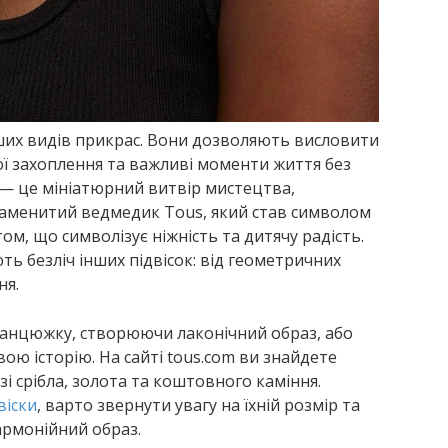
іших видів прикрас. Вони дозволяють висловити
вої захоплення та важливі моменти життя без
s — це мініатюрний витвір мистецтва,
наменитий ведмедик Tous, який став символом
м, що символізує ніжність та дитячу радість.
ть безліч інших підвісок: від геометричних
ня.
 ланцюжку, створюючи лаконічний образ, або
ою історію. На сайті tous.com ви знайдете
і срібла, золота та коштовного каміння.
віски
, варто звернути увагу на їхній розмір та
армонійний образ.