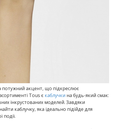
 а потужний акцент, що підкреслює
 асортименті Tous є
каблучки
на будь-який смак:
ивних інкрустованих моделей. Завдяки
айти каблучку, яка ідеально підійде для
 події.