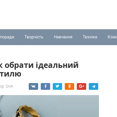
 поради
Творчість
Навчання
Техніка
Кіне
як обрати ідеальний
стилю
ор:
QnA