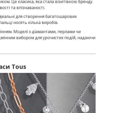
ом. Це класика, яка стала візитівкою бренду.
ості та впізнаваності.
 Ідеальні для створення багатошарових
альці носять кілька виробів.
інням. Моделі з діамантами, перлами чи
дмінним вибором для урочистих подій, надаючи
аси Tous