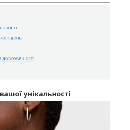
альності
ожен день
 довговічності
 вашої унікальності