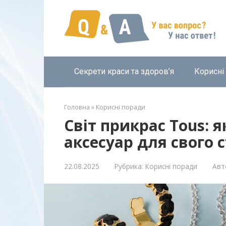
Перейти
к
контенту
Секрети краси та здоров’я
Корисні
Головна
»
Корисні поради
Світ прикрас Tous: 
аксесуар для свого 
22.08.2025
Рубрика:
Корисні поради
Авт