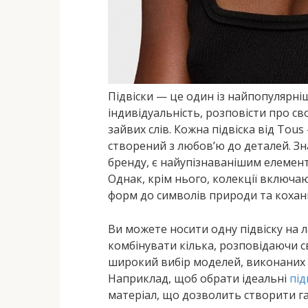
Підвіски — це один із найпопулярн
індивідуальність, розповісти про с
зайвих слів. Кожна підвіска від Tou
створений з любов’ю до деталей. З
бренду, є найупізнаванішим елементо
Однак, крім нього, колекції включаю
форм до символів природи та кохан
Ви можете носити одну підвіску на
комбінувати кілька, розповідаючи св
широкий вибір моделей, виконаних з
Наприклад, щоб обрати ідеальні
під
матеріал, що дозволить створити г