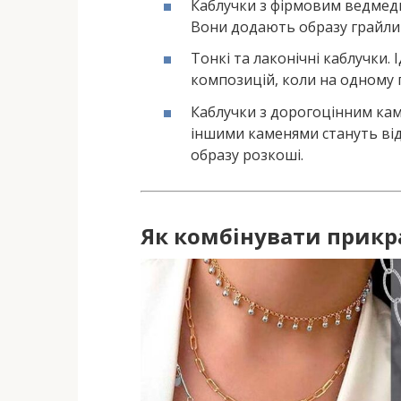
Каблучки з фірмовим ведмедик
Вони додають образу грайлив
Тонкі та лаконічні каблучки.
композицій, коли на одному п
Каблучки з дорогоцінним кам
іншими каменями стануть ві
образу розкоші.
Як комбінувати прикр