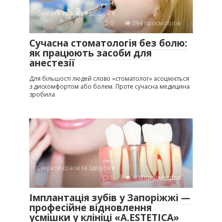
Секрети краси та здоров'я
0
394 просмотров
Сучасна стоматологія без болю:
як працюють засоби для
анестезії
Для більшості людей слово «стоматолог» асоціюється
з дискомфортом або болем. Проте сучасна медицина
зробила
Секрети краси та здоров'я
0
400 просмотров
Імплантація зубів у Запоріжжі —
професійне відновлення
усмішки у клініці «A.ESTETICA»