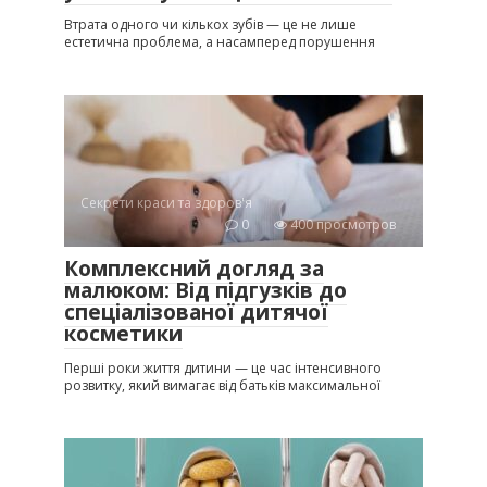
Втрата одного чи кількох зубів — це не лише
естетична проблема, а насамперед порушення
Секрети краси та здоров'я
0
400 просмотров
Комплексний догляд за
малюком: Від підгузків до
спеціалізованої дитячої
косметики
Перші роки життя дитини — це час інтенсивного
розвитку, який вимагає від батьків максимальної