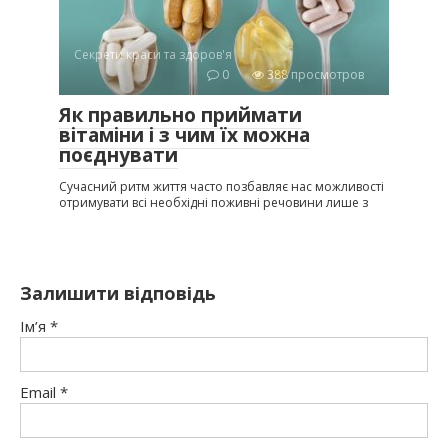
Секрети краси та здоров'я
0
388 просмотров
Як правильно приймати
вітаміни і з чим їх можна
поєднувати
Сучасний ритм життя часто позбавляє нас можливості
отримувати всі необхідні поживні речовини лише з
Залишити відповідь
Ім’я
*
Email
*