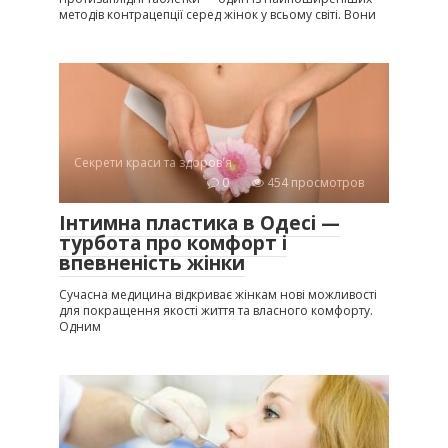
методів контрацепції серед жінок у всьому світі. Вони
Секрети краси та здоров'я
0
454 просмотров
Інтимна пластика в Одесі —
турбота про комфорт і
впевненість жінки
Сучасна медицина відкриває жінкам нові можливості
для покращення якості життя та власного комфорту.
Одним