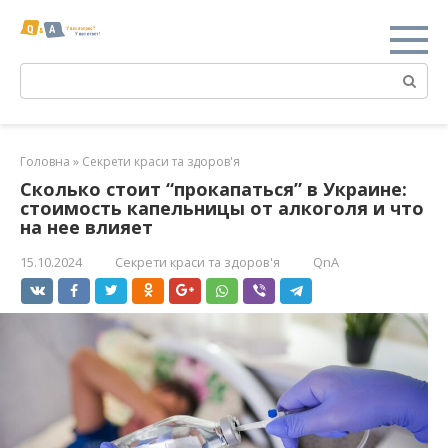
Перейти
к
контенту
Поиск:
Головна
»
Секрети краси та здоров'я
Сколько стоит “прокапаться” в Украине:
стоимость капельницы от алкоголя и что
на нее влияет
15.10.2024
Секрети краси та здоров'я
QnA