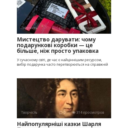
Творчість
0
430 просмотров
Мистецтво дарувати: чому
подарункові коробки — це
більше, ніж просто упаковка
У сучасному світі, де час є найціннішим ресурсом,
вибір подарунка часто перетворюється на справжній
Творчість
0
314 просмотров
Найпопулярніші казки Шарля