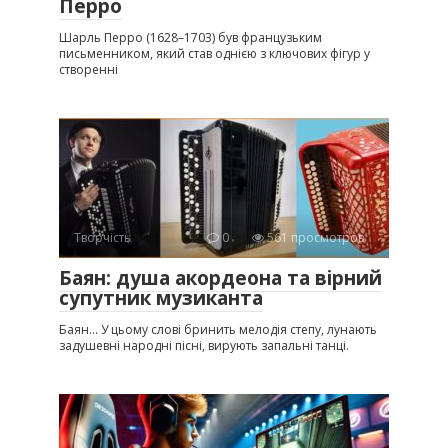
Перро
Шарль Перро (1628–1703) був французьким
письменником, який став однією з ключових фігур у
створенні
Творчість
0
561 просмотров
Баян: душа акордеона та вірний
супутник музиканта
Баян… У цьому слові бринить мелодія степу, лунають
задушевні народні пісні, вирують запальні танці.