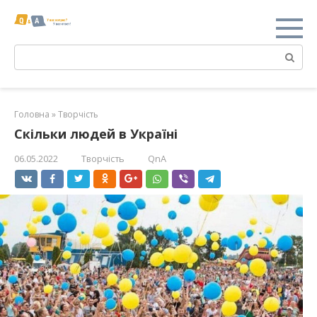
Перейти
к
контенту
Поиск:
Головна
»
Творчість
Скільки людей в Україні
06.05.2022
Творчість
QnA