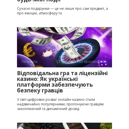
Сучасні подарунки — це не лише про сам предмет, а
про емоцію, атмосферу та
Творчість
0
5 183 просмотров
Відповідальна гра та ліцензійні
казино: Як українські
платформи забезпечують
безпеку гравців
У світі цифрових розваг онлайн-казино стали
надзвичайно популярними, пропонуючи гравцям
захоплюючий та динамічний досвід.