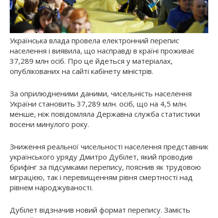
Українська влада провела електронний перепис
населення і виявила, що насправді в країні проживає
37,289 млн осіб. Про це йдеться у матеріалах,
опублікованих на сайті кабінету міністрів.
За оприлюдненими даними, чисельність населення
України становить 37,289 млн. осіб, що на 4,5 млн.
менше, ніж повідомляла Державна служба статистики
восени минулого року.
Зниження реальної чисельності населення представник
українського уряду Дмитро Дубілет, який проводив
брифінг за підсумками перепису, пояснив як трудовою
міграцією, так і перевищенням рівня смертності над
рівнем народжуваності.
Дубілет відзначив новий формат перепису. Замість