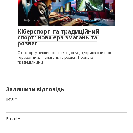
Творчість
0
608 просмотров
Кіберспорт та традиційний
спорт: нова ера змагань та
розваг
Світ спорту невпинно еволюціонує, відкриваючи нові
горизонти для змагань та розваг. Поряд із
традиційними
Залишити відповідь
Ім’я
*
Email
*