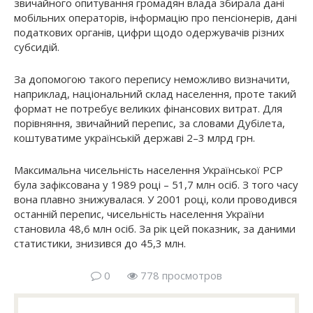
звичайного опитування громадян влада збирала дані
мобільних операторів, інформацію про пенсіонерів, дані
податкових органів, цифри щодо одержувачів різних
субсидій.
За допомогою такого перепису неможливо визначити,
наприклад, національний склад населення, проте такий
формат не потребує великих фінансових витрат. Для
порівняння, звичайний перепис, за словами Дубілета,
коштуватиме українській державі 2–3 млрд грн.
Максимальна чисельність населення Української РСР
була зафіксована у 1989 році – 51,7 млн ​​осіб. З того часу
вона плавно знижувалася. У 2001 році, коли проводився
останній перепис, чисельність населення України
становила 48,6 млн осіб. За рік цей показник, за даними
статистики, знизився до 45,3 млн.
0
778 просмотров