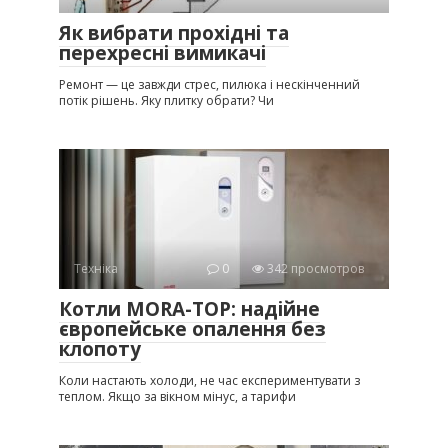
Як вибрати прохідні та
перехресні вимикачі
Ремонт — це завжди стрес, пилюка і нескінченний
потік рішень. Яку плитку обрати? Чи
Техніка
0
342 просмотров
Котли MORA-TOP: надійне
європейське опалення без
клопоту
Коли настають холоди, не час експериментувати з
теплом. Якщо за вікном мінус, а тарифи