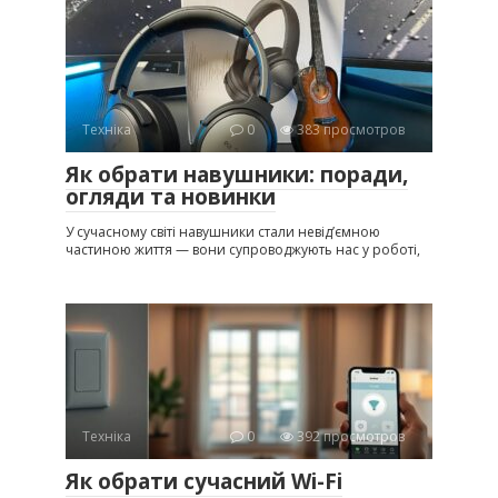
Техніка
0
383 просмотров
Як обрати навушники: поради,
огляди та новинки
У сучасному світі навушники стали невід’ємною
частиною життя — вони супроводжують нас у роботі,
Техніка
0
392 просмотров
Як обрати сучасний Wi-Fi