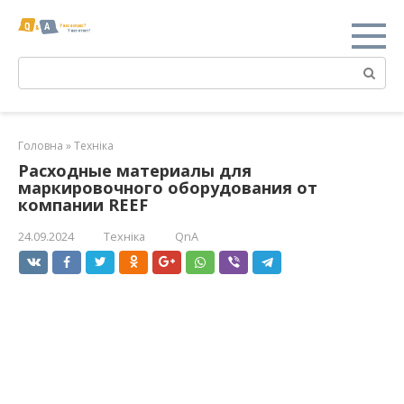
Перейти
к
контенту
Поиск:
Головна
»
Техніка
Расходные материалы для
маркировочного оборудования от
компании REEF
24.09.2024
Техніка
QnA