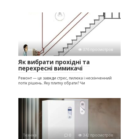
Техніка
0
376 просмотров
Як вибрати прохідні та
перехресні вимикачі
Ремонт — це завжди стрес, пилюка і нескінченний
потік рішень. Яку плитку обрати? Чи
Техніка
0
342 просмотров