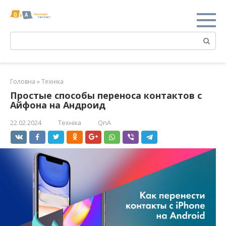
Перейти
к
контенту
Поиск:
Головна
»
Техніка
Простые способы переноса контактов с
Айфона на Андроид
22.02.2024
Техніка
QnA