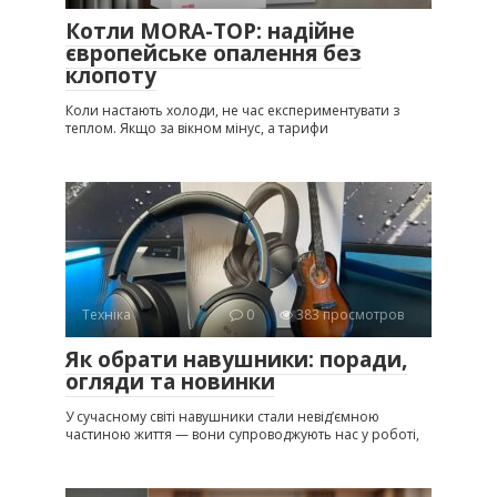
Котли MORA-TOP: надійне
європейське опалення без
клопоту
Коли настають холоди, не час експериментувати з
теплом. Якщо за вікном мінус, а тарифи
Техніка
0
383 просмотров
Як обрати навушники: поради,
огляди та новинки
У сучасному світі навушники стали невід’ємною
частиною життя — вони супроводжують нас у роботі,