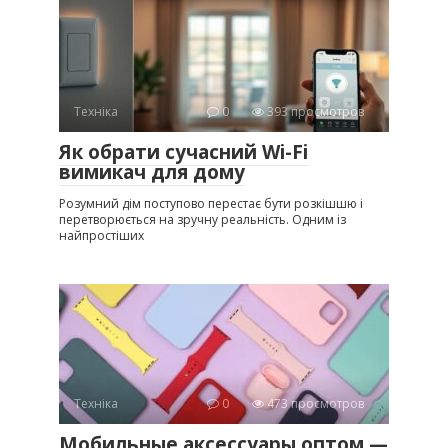
Техніка
0
393 просмотров
Як обрати сучасний Wi-Fi
вимикач для дому
Розумний дім поступово перестає бути розкішшю і
перетворюється на зручну реальність. Одним із
найпростіших
Техніка
0
473 просмотров
Мобильные аксессуары оптом —