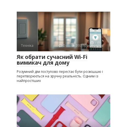
Техніка
0
393 просмотров
Як обрати сучасний Wi-Fi
вимикач для дому
Розумний дім поступово перестає бути розкішшю і
перетворюється на зручну реальність. Одним із
найпростіших