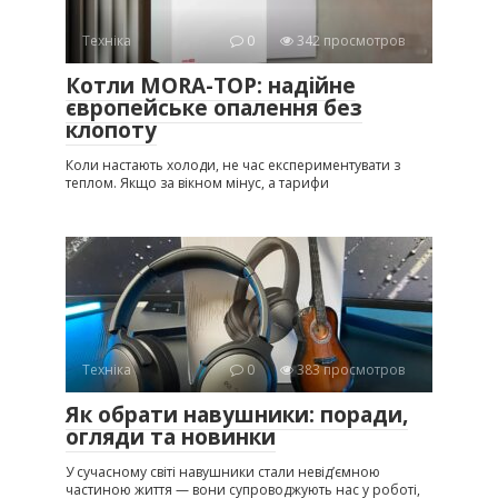
Техніка
0
342 просмотров
Котли MORA-TOP: надійне
європейське опалення без
клопоту
Коли настають холоди, не час експериментувати з
теплом. Якщо за вікном мінус, а тарифи
Техніка
0
383 просмотров
Як обрати навушники: поради,
огляди та новинки
У сучасному світі навушники стали невід’ємною
частиною життя — вони супроводжують нас у роботі,