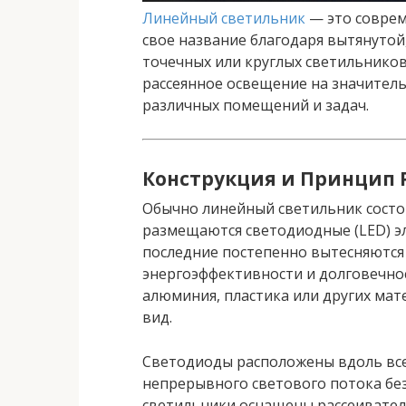
Линейный светильник
— это совре
свое название благодаря вытянутой
точечных или круглых светильнико
рассеянное освещение на значитель
различных помещений и задач.
Конструкция и Принцип 
Обычно линейный светильник состои
размещаются светодиодные (LED) э
последние постепенно вытесняются
энергоэффективности и долговечнос
алюминия, пластика или других мат
вид.
Светодиоды расположены вдоль все
непрерывного светового потока без
светильники оснащены рассеивател