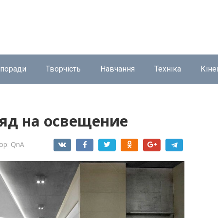
 поради
Творчість
Навчання
Техніка
Кіне
яд на освещение
ор:
QnA