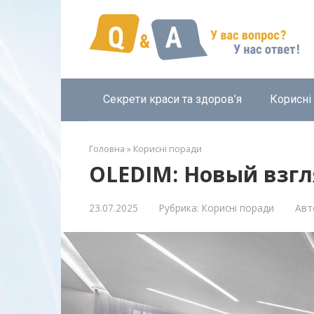
Перейти
к
контенту
Секрети краси та здоров’я
Корисні
Головна
»
Корисні поради
OLEDIM: Новый взгл
23.07.2025
Рубрика:
Корисні поради
Авт