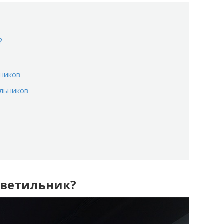
?
ников
льников
Светильник?