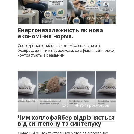
Корисні поради
0
292 просмотров
Енергонезалежність як нова
економічна норма.
Сьогодні національна економіка стикається з
безпрецедентним парадоксом, де офіційні звіти різко
контрастують із реальним
Корисні поради
0
354 просмотров
Чим холлофайбер відрізняється
від синтепону та синтепуху
Сучасний ринок текстильних матеріалів пропонує