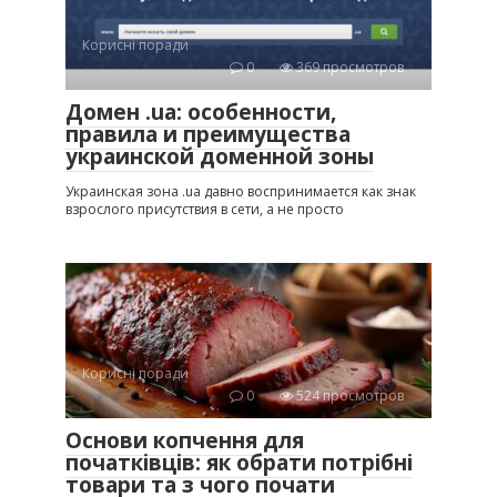
Корисні поради
0
369 просмотров
Домен .ua: особенности,
правила и преимущества
украинской доменной зоны
Украинская зона .ua давно воспринимается как знак
взрослого присутствия в сети, а не просто
Корисні поради
0
524 просмотров
Основи копчення для
початківців: як обрати потрібні
товари та з чого почати