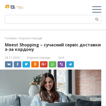
Перейти
к
контенту
Поиск:
Головна
»
Корисні поради
Meest Shopping – сучасний сервіс доставки
з-за кордону
28.11.2024
Корисні поради
QnA