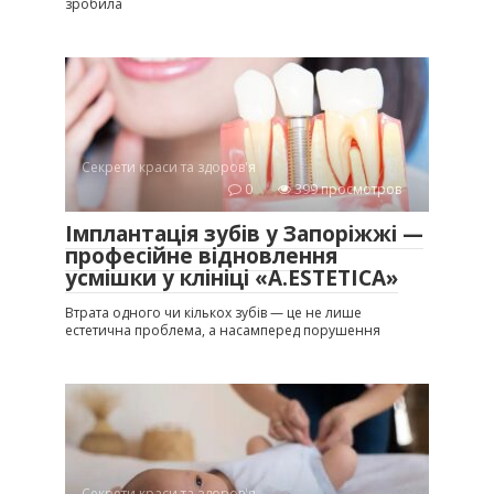
зробила
Секрети краси та здоров'я
0
399 просмотров
Імплантація зубів у Запоріжжі —
професійне відновлення
усмішки у клініці «A.ESTETICA»
Втрата одного чи кількох зубів — це не лише
естетична проблема, а насамперед порушення
Секрети краси та здоров'я