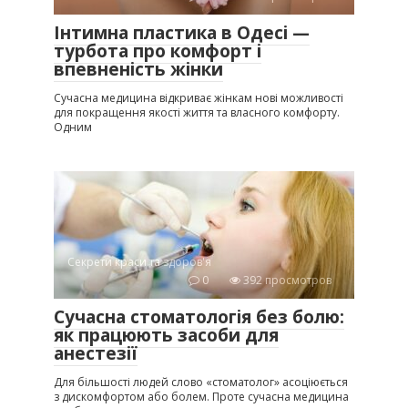
Інтимна пластика в Одесі —
турбота про комфорт і
впевненість жінки
Сучасна медицина відкриває жінкам нові можливості
для покращення якості життя та власного комфорту.
Одним
Секрети краси та здоров'я
0
392 просмотров
Сучасна стоматологія без болю:
як працюють засоби для
анестезії
Для більшості людей слово «стоматолог» асоціюється
з дискомфортом або болем. Проте сучасна медицина