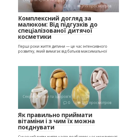
0
399 просмотров
Комплексний догляд за
малюком: Від підгузків до
спеціалізованої дитячої
косметики
Перші роки життя дитини — це час інтенсивного
розвитку, який вимагає від батьків максимальної
Секрети краси та здоров'я
0
388 просмотров
Як правильно приймати
вітаміни і з чим їх можна
поєднувати
Сучасний ритм життя часто позбавляє нас можливості