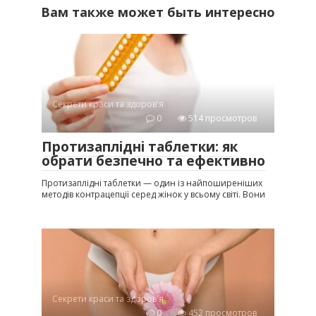
Вам также может быть интересно
Секрети краси та здоров'я
0
514 просмотров
Протизаплідні таблетки: як
обрати безпечно та ефективно
Протизаплідні таблетки — один із найпоширеніших
методів контрацепції серед жінок у всьому світі. Вони
Секрети краси та здоров'я
0
452 просмотров