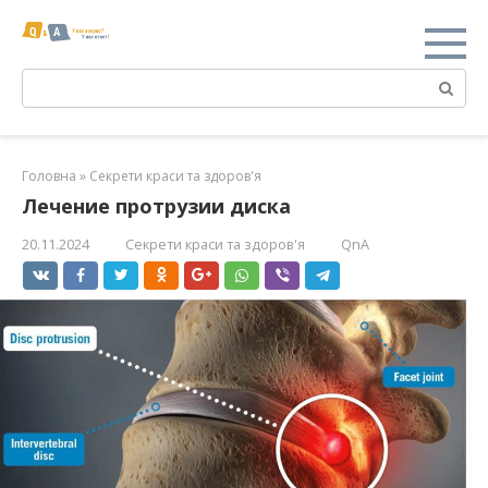
Перейти
к
контенту
Поиск:
Головна
»
Секрети краси та здоров'я
Лечение протрузии диска
20.11.2024
Секрети краси та здоров'я
QnA