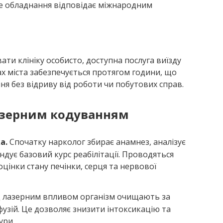
се обладнання відповідає міжнародним
вати клініку особисто, доступна послуга виїзду
жах міста забезпечується протягом години, що
я без відриву від роботи чи побутових справ.
лазерним кодуванням
а.
Спочатку нарколог збирає анамнез, аналізує
ндує базовий курс реабілітації. Проводяться
цінки стану печінки, серця та нервової
 лазерним впливом організм очищають за
узій. Це дозволяє знизити інтоксикацію та
ури.