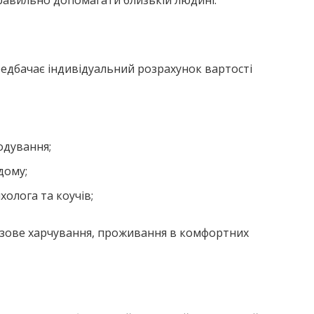
правильно допомагати близькій людині.
едбачає індивідуальний розрахунок вартості
кодування;
дому;
олога та коучів;
разове харчування, проживання в комфортних