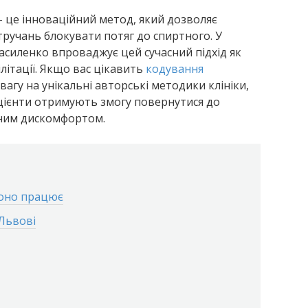
– це інноваційний метод, який дозволяє
тручань блокувати потяг до спиртного. У
Василенко впроваджує цей сучасний підхід як
літації. Якщо вас цікавить
кодування
вагу на унікальні авторські методики клініки,
цієнти отримують змогу повернутися до
ьним дискомфортом.
воно працює
Львові