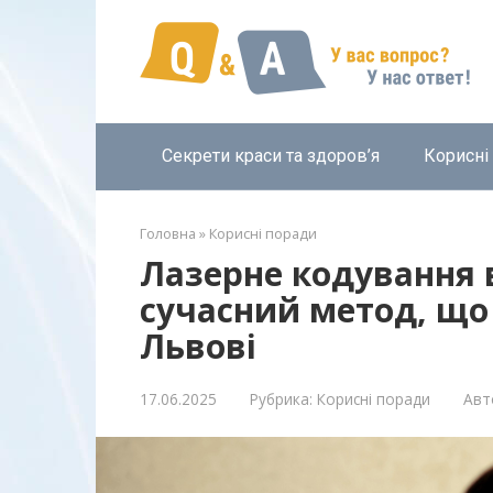
Перейти
к
контенту
Секрети краси та здоров’я
Корисні
Головна
»
Корисні поради
Лазерне кодування в
сучасний метод, що 
Львові
17.06.2025
Рубрика:
Корисні поради
Авт