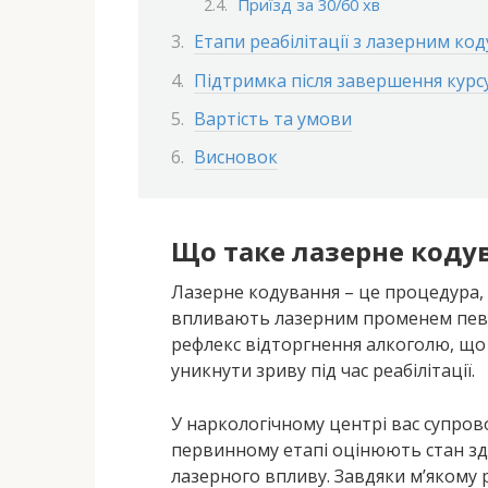
Приїзд за 30/60 хв
Етапи реабілітації з лазерним ко
Підтримка після завершення курс
Вартість та умови
Висновок
Що таке лазерне кодув
Лазерне кодування – це процедура, п
впливають лазерним променем певн
рефлекс відторгнення алкоголю, що 
уникнути зриву під час реабілітації.
У наркологічному центрі вас супров
первинному етапі оцінюють стан зд
лазерного впливу. Завдяки м’якому р