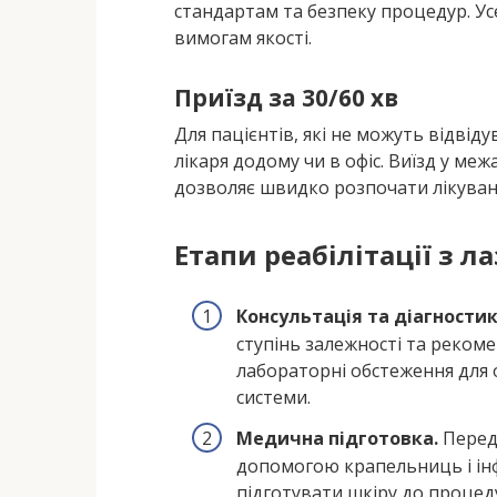
стандартам та безпеку процедур. У
вимогам якості.
Приїзд за 30/60 хв
Для пацієнтів, які не можуть відвіду
лікаря додому чи в офіс. Виїзд у ме
дозволяє швидко розпочати лікуванн
Етапи реабілітації з 
Консультація та діагностик
ступінь залежності та рекоме
лабораторні обстеження для о
системи.
Медична підготовка.
Перед
допомогою крапельниць і інф
підготувати шкіру до процед