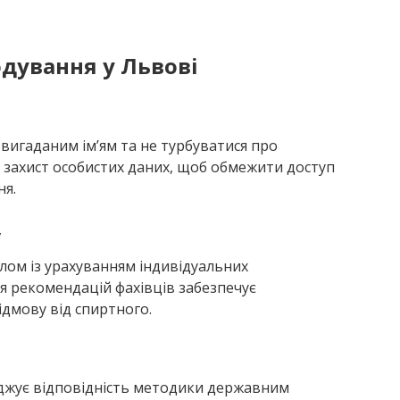
одування у Львові
вигаданим ім’ям та не турбуватися про
є захист особистих даних, щоб обмежити доступ
ня.
у
ом із урахуванням індивідуальних
я рекомендацій фахівців забезпечує
ідмову від спиртного.
ерджує відповідність методики державним