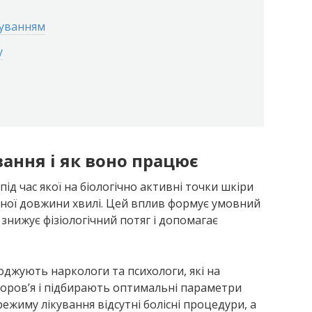
дуванням
у
ання і як воно працює
ід час якої на біологічно активні точки шкіри
ої довжини хвилі. Цей вплив формує умовний
знижує фізіологічний потяг і допомагає
оджують наркологи та психологи, які на
оров’я і підбирають оптимальні параметри
ежиму лікування відсутні болісні процедури, а