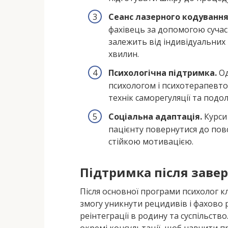
Сеанс лазерного кодування
фахівець за допомогою сучас
залежить від індивідуальних
хвилин.
Психологічна підтримка.
Од
психологом і психотерапевто
технік саморегуляції та подо
Соціальна адаптація.
Курси 
пацієнту повернутися до пов
стійкою мотивацією.
Підтримка після заве
Після основної програми психолог кл
змогу уникнути рецидивів і фахово 
реінтеграції в родину та суспільств