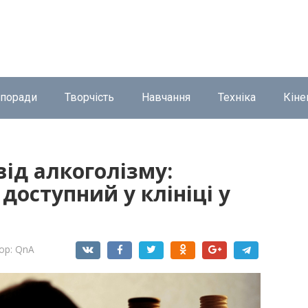
 поради
Творчість
Навчання
Техніка
Кіне
ід алкоголізму:
доступний у клініці у
ор:
QnA