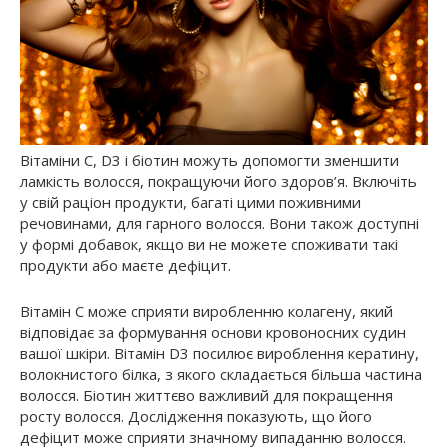
Вітаміни C, D3 і біотин можуть допомогти зменшити
ламкість волосся, покращуючи його здоров’я. Включіть
у свій раціон продукти, багаті цими поживними
речовинами, для гарного волосся. Вони також доступні
у формі добавок, якщо ви не можете споживати такі
продукти або маєте дефіцит.
Вітамін С може сприяти виробленню колагену, який
відповідає за формування основи кровоносних судин
вашої шкіри. Вітамін D3 посилює вироблення кератину,
волокнистого білка, з якого складається більша частина
волосся. Біотин життєво важливий для покращення
росту волосся. Дослідження показують, що його
дефіцит може сприяти значному випаданню волосся.