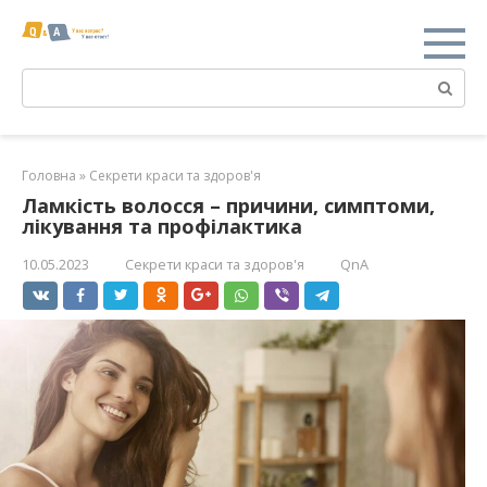
Перейти
к
контенту
Поиск:
Головна
»
Секрети краси та здоров'я
Ламкість волосся – причини, симптоми,
лікування та профілактика
10.05.2023
Секрети краси та здоров'я
QnA