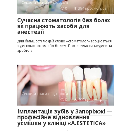
Секрети краси та здоров'я
0
394 просмотров
Сучасна стоматологія без болю:
як працюють засоби для
анестезії
Для більшості людей слово «стоматолог» асоціюється
з дискомфортом або болем. Проте сучасна медицина
зробила
Секрети краси та здоров'я
0
400 просмотров
Імплантація зубів у Запоріжжі —
професійне відновлення
усмішки у клініці «A.ESTETICA»