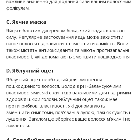
важливе значення для додання сили вашим волосяним
фолікулам.
C. Яєчна маска
Яйця є багатим джерелом білка, який надає волоссю
силу. Регулярне застосування яєць може захистити
ваше волосся від завивки та зменшити ламкість. Вони
також містять антиоксиданти та мають протизапальні
властивості, які допомагають зменшити пошкодження.
D. Яблучний оцет
Яблучний оцет необхідний для зміцнення
пошкодженого волосся. Володіє pH-балансуючими
властивостями, які є життєво важливими для підтримки
здоров’я шкіри голови. Яблучний оцет також має
протигрибкові властивості, які допомагають
зменшити симптоми, пов’язані з лупою, такі як сухість і
лущення. Загалом це зберігає ваше волосся м’яким і не
ламається.
4. Спробуйте змішати ефірні олії з олією-