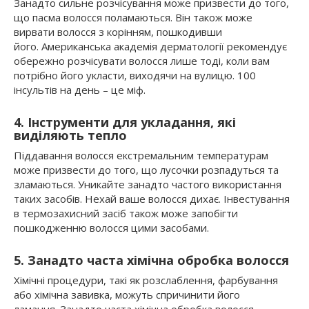
Занадто сильне розчісування може призвести до того,
що пасма волосся поламаються. Він також може
вирвати волосся з корінням, пошкодивши
його. Американська академія дерматології рекомендує
обережно розчісувати волосся лише тоді, коли вам
потрібно його укласти, виходячи на вулицю. 100
інсультів на день – це міф.
4. Інструменти для укладання, які
виділяють тепло
Піддавання волосся екстремальним температурам
може призвести до того, що лусочки розпадуться та
зламаються. Уникайте занадто частого використання
таких засобів. Нехай ваше волосся дихає. Інвестування
в термозахисний засіб також може запобігти
пошкодженню волосся цими засобами.
5. Занадто часта хімічна обробка волосся
Хімічні процедури, такі як розслаблення, фарбування
або хімічна завивка, можуть спричинити його
ламання. Занадто часта хімічна обробка волосся