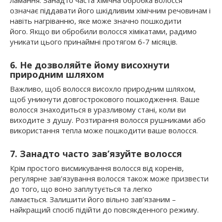
означає піддавати його шкідливим хімічним речовинам і
навіть нагріванню, яке може значно пошкодити
його. Якщо ви обробили волосся хімікатами, радимо
уникати цього принаймні протягом 6-7 місяців.
6. Не дозволяйте йому висохнути
природним шляхом
Важливо, щоб волосся висохло природним шляхом,
щоб уникнути довгострокового пошкодження. Ваше
волосся знаходиться в уразливому стані, коли ви
виходите з душу. Розтирання волосся рушниками або
використання тепла може пошкодити ваше волосся.
7. Занадто часто зав’язуйте волосся
Крім простого висмикування волосся від коренів,
регулярне зав’язування волосся також може призвести
до того, що воно заплутується та легко
ламається. Залишити його вільно зав’язаним –
найкращий спосіб підійти до повсякденного режиму.