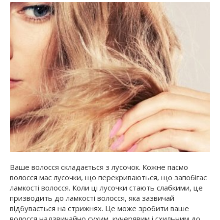
Ваше волосся складається з лусочок. Кожне пасмо
волосся має лусочки, що перекриваються, що запобігає
ламкості волосся. Коли ці лусочки стають слабкими, це
призводить до ламкості волосся, яка зазвичай
відбувається на стрижнях. Це може зробити ваше
волосся надзвичайно сухим, кучерявим і схильним до