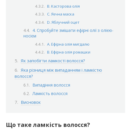
B. Касторова олія
C. Яєчна маска
D. Яблучний оцет
4. Спробуйте змішати ефірні олії з олією-
носієм
A. Ефірна олія мигдалю
B. Ефірна олія ромашки
Як запобігти ламкості волосся?
Яка різниця між випаданням і ламкістю
волосся?
Випадіння волосся
Ламкість волосся
Висновок
Що таке ламкість волосся?