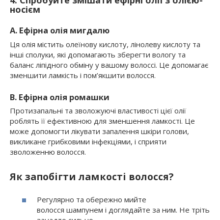
носієм
A. Ефірна олія мигдалю
Ця олія містить олеїнову кислоту, лінолеву кислоту та
інші сполуки, які допомагають зберегти вологу та
баланс ліпідного обміну у вашому волоссі. Це допомагає
зменшити ламкість і пом’якшити волосся.
B. Ефірна олія ромашки
Протизапальні та зволожуючі властивості цієї олії
роблять її ефективною для зменшення ламкості. Це
може допомогти лікувати запалення шкіри голови,
викликане грибковими інфекціями, і сприяти
зволоженню волосся.
Як запобігти ламкості волосся?
Регулярно та обережно мийте
волосся шампунем і доглядайте за ним. Не тріть
занадто сильно.