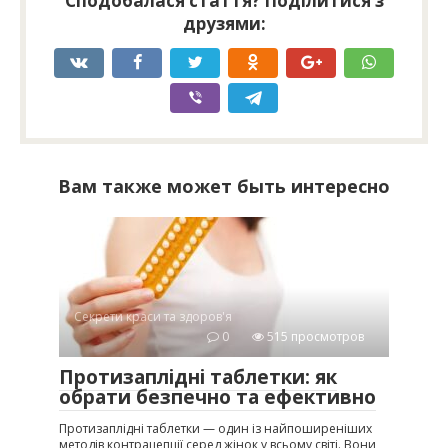
Сподобалася стаття? Поділитися з
друзями:
Вам также может быть интересно
Секрети краси та здоров'я
0
515 просмотров
Протизаплідні таблетки: як
обрати безпечно та ефективно
Протизаплідні таблетки — один із найпоширеніших
методів контрацепції серед жінок у всьому світі. Вони