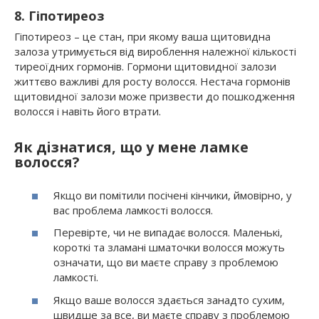
8. Гіпотиреоз
Гіпотиреоз – це стан, при якому ваша щитовидна
залоза утримується від вироблення належної кількості
тиреоїдних гормонів. Гормони щитовидної залози
життєво важливі для росту волосся. Нестача гормонів
щитовидної залози може призвести до пошкодження
волосся і навіть його втрати.
Як дізнатися, що у мене ламке
волосся?
Якщо ви помітили посічені кінчики, ймовірно, у
вас проблема ламкості волосся.
Перевірте, чи не випадає волосся. Маленькі,
короткі та зламані шматочки волосся можуть
означати, що ви маєте справу з проблемою
ламкості.
Якщо ваше волосся здається занадто сухим,
швидше за все, ви маєте справу з проблемою