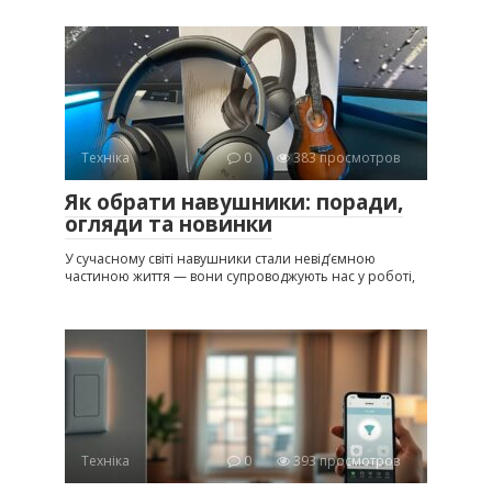
Техніка
0
383 просмотров
Як обрати навушники: поради,
огляди та новинки
У сучасному світі навушники стали невід’ємною
частиною життя — вони супроводжують нас у роботі,
Техніка
0
393 просмотров