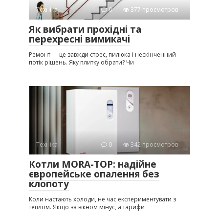
Техніка
0
377 просмотров
Як вибрати прохідні та
перехресні вимикачі
Ремонт — це завжди стрес, пилюка і нескінченний
потік рішень. Яку плитку обрати? Чи
Техніка
0
342 просмотров
Котли MORA-TOP: надійне
європейське опалення без
клопоту
Коли настають холоди, не час експериментувати з
теплом. Якщо за вікном мінус, а тарифи