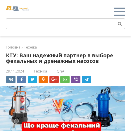
Перейти
к
контенту
Поиск:
Головна
»
Техніка
КТУ: Ваш надежный партнер в выборе
фекальных и дренажных насосов
29.11.2024
Техніка
QnA