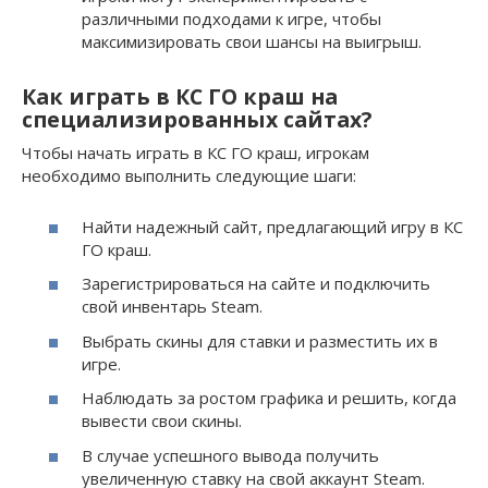
различными подходами к игре, чтобы
максимизировать свои шансы на выигрыш.
Как играть в КС ГО краш на
специализированных сайтах?
Чтобы начать играть в КС ГО краш, игрокам
необходимо выполнить следующие шаги:
Найти надежный сайт, предлагающий игру в КС
ГО краш.
Зарегистрироваться на сайте и подключить
свой инвентарь Steam.
Выбрать скины для ставки и разместить их в
игре.
Наблюдать за ростом графика и решить, когда
вывести свои скины.
В случае успешного вывода получить
увеличенную ставку на свой аккаунт Steam.