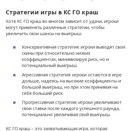
Стратегии игры в КС ГО краш
Хотя КС ГО краш во многом зависит от удачи, игроки
могут применять различные стратегии, чтобы
увеличить свои шансы на выигрыш:
Консервативная стратегия: игроки выводят свои
скины при относительно низких
коэффициентах, минимизируя риск, но и
потенциальный выигрыш.
Агрессивная стратегия: игроки остаются в игре
дольше, надеясь на высокие коэффициенты и
большой выигрыш, но при этом принимая на
себя больший риск.
Прогрессивная стратегия: игроки увеличивают
свои ставки после каждого успешного раунда,
потенциально увеличивая свой выигрыш.
КС ГО краш – это захватывающая игра, которая