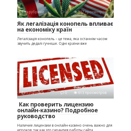
Без рубрики
0
387 просмотров
Як легалізація конопель впливає
на економіку країн
Легалізація конопель – це тема, яка останнім часом
звучить дедалі гучніше. Одні країни вже
Без рубрики
0
613 просмотров
Как проверить лицензию
онлайн-казино? Подробное
руководство
Наличие лицензии в онлайн-казино очень важно для
игроков, так как это гарантия работы сайта