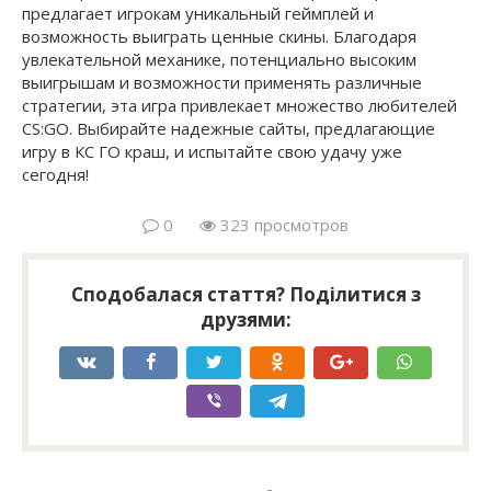
предлагает игрокам уникальный геймплей и
возможность выиграть ценные скины. Благодаря
увлекательной механике, потенциально высоким
выигрышам и возможности применять различные
стратегии, эта игра привлекает множество любителей
CS:GO. Выбирайте надежные сайты, предлагающие
игру в КС ГО краш, и испытайте свою удачу уже
сегодня!
0
323 просмотров
Сподобалася стаття? Поділитися з
друзями: