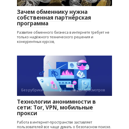
Без рубрики
0
329 просмотров
Зачем обменнику нужна
собственная партнёрская
программа
Развитие обменного бизнеса в интернете требует не
только надёжного технического решения и
конкурентных курсов,
Без рубрики
0
287 просмотров
Технологии анонимности в
сети: Tor, VPN, мобильные
прокси
Работа в интернет-пространстве заставляет
пользователей все чаще думать о безопасном поиске.