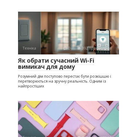
Техніка
0
392 просмотров
Як обрати сучасний Wi-Fi
вимикач для дому
Розумний дім поступово перестає бути розкішшю і
перетворюється на зручну реальність. Одним із
найпростіших