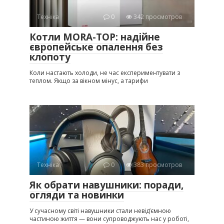
Техніка
0
342 просмотров
Котли MORA-TOP: надійне
європейське опалення без
клопоту
Коли настають холоди, не час експериментувати з
теплом. Якщо за вікном мінус, а тарифи
Техніка
0
383 просмотров
Як обрати навушники: поради,
огляди та новинки
У сучасному світі навушники стали невід’ємною
частиною життя — вони супроводжують нас у роботі,