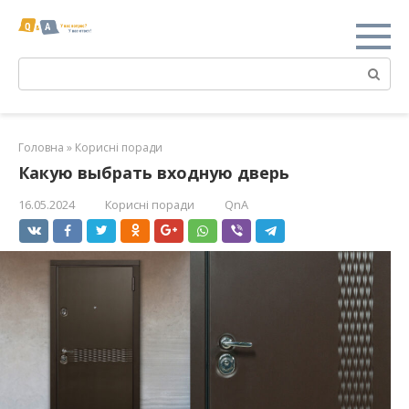
Перейти
к
контенту
Поиск:
Головна
»
Корисні поради
Какую выбрать входную дверь
16.05.2024
Корисні поради
QnA