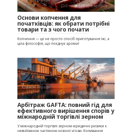
0
528 просмотров
Основи копчення для
початківців: як обрати потрібні
товари та з чого почати
Копчення — це не просто спосіб приготування їжі, а
ціла філософія, що поєднує аромат
Корисні поради
0
1 052 просмотров
Арбітраж GAFTA: повний гід для
ефективного вирішення спорів у
міжнародній торгівлі зерном
У міжнародній торгівлі зерном юридичні ризики є
невід’ємною частиною кожної угоди. Коливання