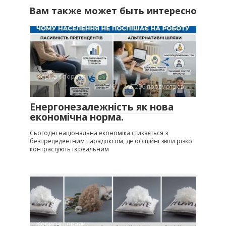
Вам также может быть интересно
Корисні поради
0
296 просмотров
Енергонезалежність як нова
економічна норма.
Сьогодні національна економіка стикається з
безпрецедентним парадоксом, де офіційні звіти різко
контрастують із реальним
Корисні поради