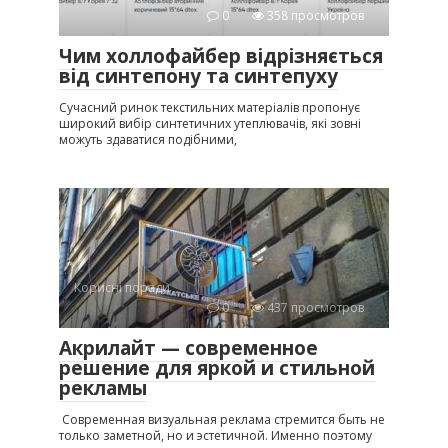
0
358 просмотров
Чим холлофайбер відрізняється
від синтепону та синтепуху
Сучасний ринок текстильних матеріалів пропонує
широкий вибір синтетичних утеплювачів, які зовні
можуть здаватися подібними,
Корисні поради
0
437 просмотров
Акрилайт — современное
решение для яркой и стильной
рекламы
Современная визуальная реклама стремится быть не
только заметной, но и эстетичной. Именно поэтому