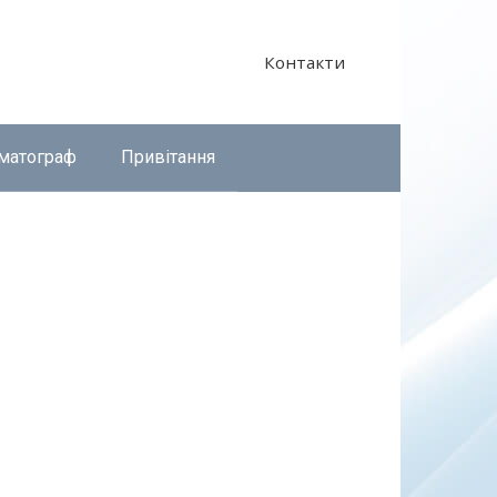
Контакти
матограф
Привітання