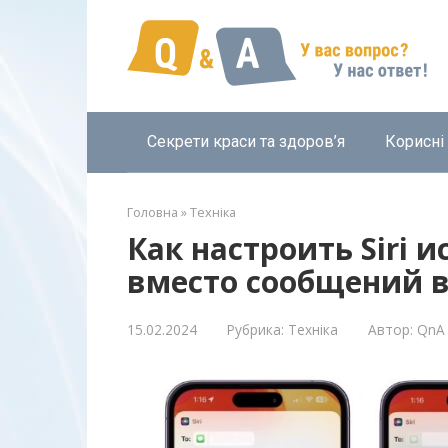
Перейти
к
контенту
Секрети краси та здоров’я
Корисні
Головна
»
Техніка
Как настроить Siri 
вместо сообщений в 
15.02.2024
Рубрика:
Техніка
Автор:
QnA