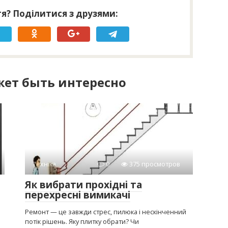
я? Поділитися з друзями:
ет быть интересно
Техніка
0
375 просмотров
Як вибрати прохідні та
перехресні вимикачі
Ремонт — це завжди стрес, пилюка і нескінченний
потік рішень. Яку плитку обрати? Чи