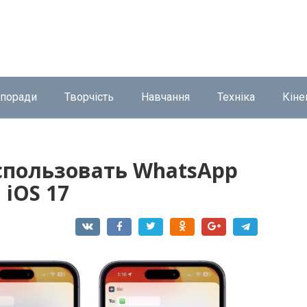
 поради
Творчість
Навчання
Техніка
Кіне
использовать WhatsApp
iOS 17