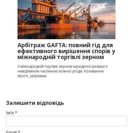
Корисні поради
0
1 047 просмотров
Арбітраж GAFTA: повний гід для
ефективного вирішення спорів у
міжнародній торгівлі зерном
У міжнародній торгівлі зерном юридичні ризики є
невід’ємною частиною кожної угоди. Коливання
якості, затримки
Залишити відповідь
Ім’я
*
Email
*