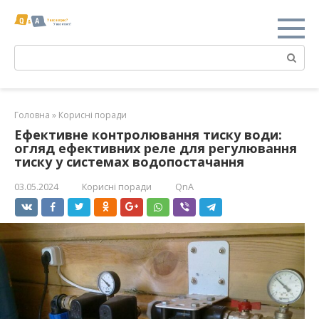
Перейти
к
контенту
Поиск:
Головна
»
Корисні поради
Ефективне контролювання тиску води:
огляд ефективних реле для регулювання
тиску у системах водопостачання
03.05.2024
Корисні поради
QnA