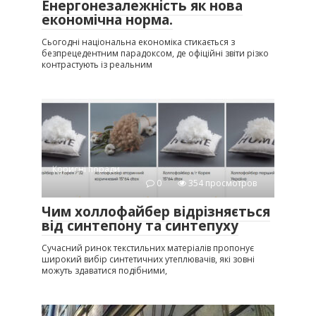
Енергонезалежність як нова
економічна норма.
Сьогодні національна економіка стикається з
безпрецедентним парадоксом, де офіційні звіти різко
контрастують із реальним
Корисні поради
0
354 просмотров
Чим холлофайбер відрізняється
від синтепону та синтепуху
Сучасний ринок текстильних матеріалів пропонує
широкий вибір синтетичних утеплювачів, які зовні
можуть здаватися подібними,