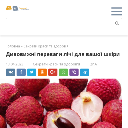
Перейти
к
контенту
Поиск:
Головна
»
Секрети краси та здоров'я
Дивовижні переваги лічі для вашої шкіри
13.04.2023
Секрети краси та здоров'я
QnA