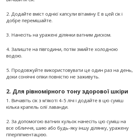
2. Додайте вміст однієї капсули вітаміну Е в цей сік і
добре перемішайте.
3. Нанесіть на уражені ділянки ватним диском.
4. Залиште на півгодини, потім змийте холодною
водою.
5. Продовжуйте використовувати це один раз на день,
доки сонячні опіки повністю не заживуть.
2. Для рівномірного тону здорової шкіри
1. Вичавіть сік з м’якоті 4-5 лічі і додайте в цю суміш
кілька крапель олії лаванди.
2. За допомогою ватних кульок нанесіть цю суміш на
все обличчя, шию або будь-яку іншу ділянку, уражену
гіперпігментацією.