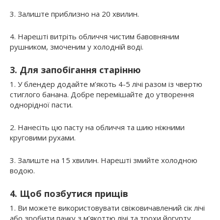
3. Залиште приблизно на 20 хвилин.
4. Нарешті витріть обличчя чистим бавовняним
рушником, змоченим у холодній воді.
3. Для запобігання старінню
1. У блендер додайте м’якоть 4-5 лічі разом із чвертю
стиглого банана. Добре перемішайте до утворення
однорідної пасти.
2. Нанесіть цю пасту на обличчя та шию ніжними
круговими рухами.
3. Залиште на 15 хвилин. Нарешті змийте холодною
водою.
4. Щоб позбутися прищів
1. Ви можете використовувати свіжовичавлений сік лічі
або зробити пачку з м’якоттю лічі та трохи йогурту.