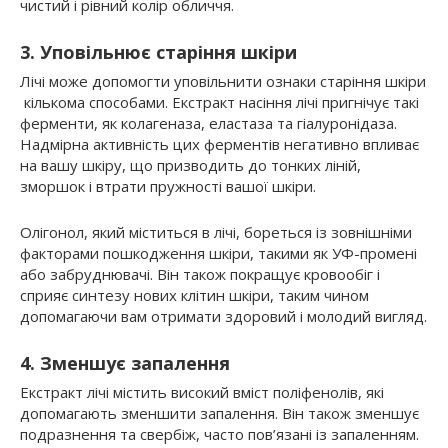
чистий і рівний колір обличчя.
3. Уповільнює старіння шкіри
Лічі може допомогти уповільнити ознаки старіння шкіри
кількома способами. Екстракт насіння лічі пригнічує такі
ферменти, як колагеназа, еластаза та гіалуронідаза.
Надмірна активність цих ферментів негативно впливає
на вашу шкіру, що призводить до тонких ліній,
зморшок і втрати пружності вашої шкіри.
Олігонол, який міститься в лічі, бореться із зовнішніми
факторами пошкодження шкіри, такими як УФ-промені
або забруднювачі. Він також покращує кровообіг і
сприяє синтезу нових клітин шкіри, таким чином
допомагаючи вам отримати здоровий і молодий вигляд.
4. Зменшує запалення
Екстракт лічі містить високий вміст поліфенолів, які
допомагають зменшити запалення. Він також зменшує
подразнення та свербіж, часто пов’язані із запаленням.