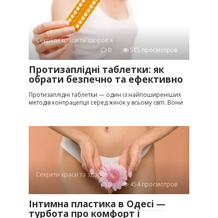
Секрети краси та здоров'я
0
515 просмотров
Протизаплідні таблетки: як
обрати безпечно та ефективно
Протизаплідні таблетки — один із найпоширеніших
методів контрацепції серед жінок у всьому світі. Вони
Секрети краси та здоров'я
0
454 просмотров
Інтимна пластика в Одесі —
турбота про комфорт і