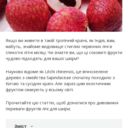
Якщо ви живете в такій тропічній країні, як Індія, вам,
мабуть, знайоме видовище стиглих червоних лічі в
спекотні літні місяці. Чи знаєте ви, що ці соковиті фрукти
чудово підходять для вашої шкіри?
Науково відоме як Litchi chinensis, це вічнозелене
дерево з сімейства Sapindaceae спочатку походило з
Китаю та сусідніх країн. Але зараз цим екзотичним
фруктом смакують у всьому світі.
Прочитайте цю статтю, щоб дізнатися про дивовижні
переваги фруктів лічі для шкіри.
Зміст