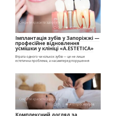
Секрети краси та здоров'я
0
400 просмотров
Імплантація зубів у Запоріжжі —
професійне відновлення
усмішки у клініці «A.ESTETICA»
Втрата одного чи кількох зубів — це не лише
естетична проблема, а насамперед порушення
Секрети краси та здоров'я
0
400 просмотров
Комплексний догляд за