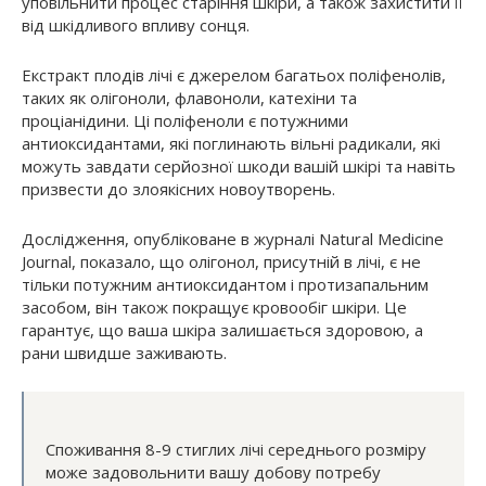
уповільнити процес старіння шкіри, а також захистити її
від шкідливого впливу сонця.
Екстракт плодів лічі є джерелом багатьох поліфенолів,
таких як олігоноли, флавоноли, катехіни та
проціанідини. Ці поліфеноли є потужними
антиоксидантами, які поглинають вільні радикали, які
можуть завдати серйозної шкоди вашій шкірі та навіть
призвести до злоякісних новоутворень.
Дослідження, опубліковане в журналі Natural Medicine
Journal, показало, що олігонол, присутній в лічі, є не
тільки потужним антиоксидантом і протизапальним
засобом, він також покращує кровообіг шкіри. Це
гарантує, що ваша шкіра залишається здоровою, а
рани швидше заживають.
Споживання 8-9 стиглих лічі середнього розміру
може задовольнити вашу добову потребу