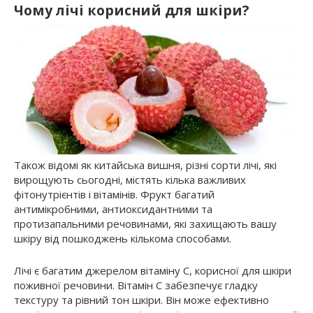
Чому лічі корисний для шкіри?
Також відомі як китайська вишня, різні сорти лічі, які
вирощують сьогодні, містять кілька важливих
фітонутрієнтів і вітамінів. Фрукт багатий
антимікробними, антиоксидантними та
протизапальними речовинами, які захищають вашу
шкіру від пошкоджень кількома способами.
Лічі є багатим джерелом вітаміну С, корисної для шкіри
поживної речовини. Вітамін С забезпечує гладку
текстуру та рівний тон шкіри. Він може ефективно