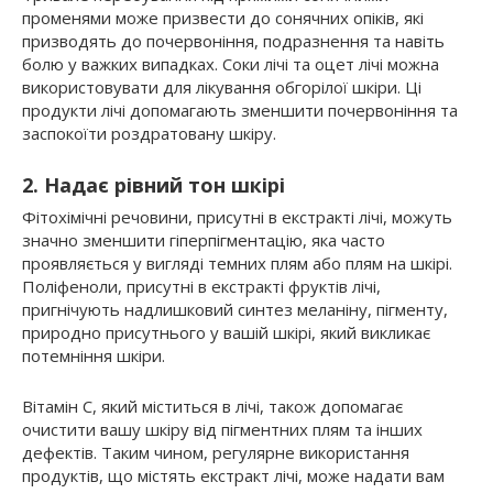
променями може призвести до сонячних опіків, які
призводять до почервоніння, подразнення та навіть
болю у важких випадках. Соки лічі та оцет лічі можна
використовувати для лікування обгорілої шкіри. Ці
продукти лічі допомагають зменшити почервоніння та
заспокоїти роздратовану шкіру.
2. Надає рівний тон шкірі
Фітохімічні речовини, присутні в екстракті лічі, можуть
значно зменшити гіперпігментацію, яка часто
проявляється у вигляді темних плям або плям на шкірі.
Поліфеноли, присутні в екстракті фруктів лічі,
пригнічують надлишковий синтез меланіну, пігменту,
природно присутнього у вашій шкірі, який викликає
потемніння шкіри.
Вітамін С, який міститься в лічі, також допомагає
очистити вашу шкіру від пігментних плям та інших
дефектів. Таким чином, регулярне використання
продуктів, що містять екстракт лічі, може надати вам