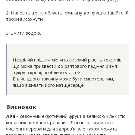
2. Нанесіть це на область, схильну до прищів, і дайте їй
трохи висохнути.
3. Змити водою.
Незрілий плід лічі містить високий рівень токсинів,
що може призвести до раптового падіння рівня
цукру в крові, особливо у дітей.
Вплив цього токсину може бути смертельним,
якщо вживати його натщесерце.
Висновок
Лічі –
сезонний екзотичний фрукт з великою кількістю
корисних поживних речовин. Лічі не тільки мають
численні переваги для здоров’я, але також можуть
творити чудеса для всіх типів шкіри. Ми часто