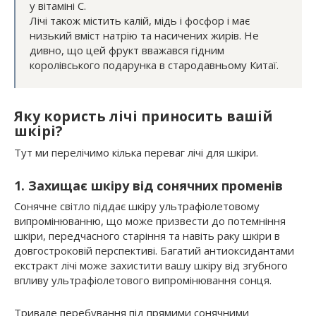
у вітаміні С.
Лічі також містить калій, мідь і фосфор і має
низький вміст натрію та насичених жирів. Не
дивно, що цей фрукт вважався гідним
королівського подарунка в стародавньому Китаї.
Яку користь лічі приносить вашій
шкірі?
Тут ми перелічимо кілька переваг лічі для шкіри.
1. Захищає шкіру від сонячних променів
Сонячне світло піддає шкіру ультрафіолетовому
випромінюванню, що може призвести до потемніння
шкіри, передчасного старіння та навіть раку шкіри в
довгостроковій перспективі. Багатий антиоксидантами
екстракт лічі може захистити вашу шкіру від згубного
впливу ультрафіолетового випромінювання сонця.
Тривале перебування під прямими сонячними