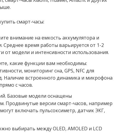
, смарт-часы Xiaomi, Huawei, Amazfit и других
выше.
купить смарт-часы:
ите внимание на емкость аккумулятора и
. Среднее время работы варьируется от 1-2
ти от модели и интенсивности использования.
те, какие функции вам необходимы:
ивности, мониторинг сна, GPS, NFC для
.д. Наличие встроенного динамика и микрофона
рямо с часов.
ий. Базовые модели оснащены
м. Продвинутые версии смарт-часов, например
h могут включать пульсоксиметр, датчик ЭКГ,
можно выбирать между OLED, AMOLED и LCD