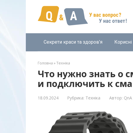
Перейти
к
контенту
Секрети краси та здоров’я
Корисні
Головна
»
Техніка
Что нужно знать о с
и подключить к см
18.09.2024
Рубрика:
Техніка
Автор:
QnA