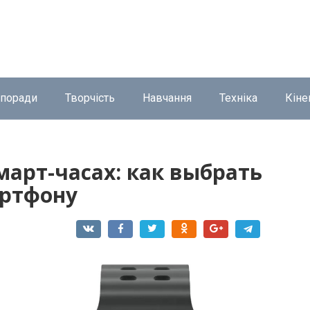
 поради
Творчість
Навчання
Техніка
Кіне
март-часах: как выбрать
артфону