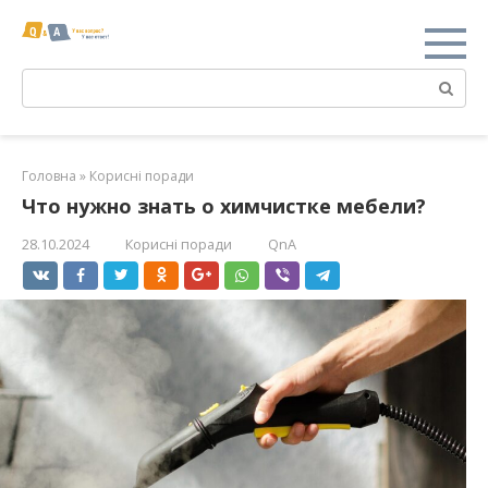
Перейти
к
контенту
Поиск:
Головна
»
Корисні поради
Что нужно знать о химчистке мебели?
28.10.2024
Корисні поради
QnA