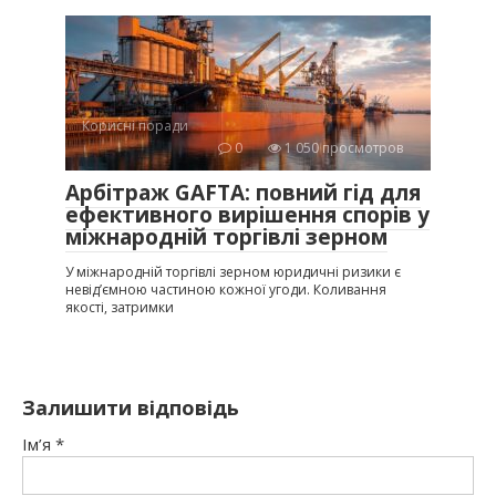
Корисні поради
0
1 050 просмотров
Арбітраж GAFTA: повний гід для
ефективного вирішення спорів у
міжнародній торгівлі зерном
У міжнародній торгівлі зерном юридичні ризики є
невід’ємною частиною кожної угоди. Коливання
якості, затримки
Залишити відповідь
Ім’я
*