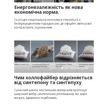
Енергонезалежність як нова
економічна норма.
Сьогодні національна економіка стикається з
безпрецедентним парадоксом, де офіційні звіти різко
контрастують із реальним
Корисні поради
0
357 просмотров
Чим холлофайбер відрізняється
від синтепону та синтепуху
Сучасний ринок текстильних матеріалів пропонує
широкий вибір синтетичних утеплювачів, які зовні
можуть здаватися подібними,