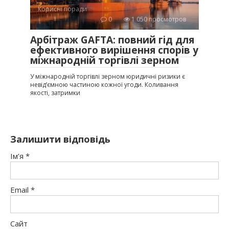
Корисні поради
0
1 050 просмотров
Арбітраж GAFTA: повний гід для
ефективного вирішення спорів у
міжнародній торгівлі зерном
У міжнародній торгівлі зерном юридичні ризики є
невід’ємною частиною кожної угоди. Коливання
якості, затримки
Залишити відповідь
Ім’я
*
Email
*
Сайт