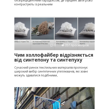
безпрецедентним парадоксом, де офіційні звіти різко
контрастують із реальним
Корисні поради
0
357 просмотров
Чим холлофайбер відрізняється
від синтепону та синтепуху
Сучасний ринок текстильних матеріалів пропонує
широкий вибір синтетичних утеплювачів, які зовні
можуть здаватися подібними,