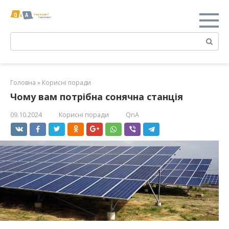
Перейти
к
контенту
Поиск:
Головна
»
Корисні поради
Чому вам потрібна сонячна станція
09.10.2024
Корисні поради
QnA