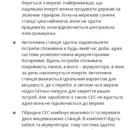
береться з мережі. Найприємніше, що
надлишки енергії можна продавати державі за
зеленим тарифом. Хоча на мережеві сонячні
станції ціна найнижча, вони не здатні
працювати, коли відключається центральна
електромережа.
Автономна станція здатна задовольняти
потреби споживача в будь-який час доби, адже
система укомплектована акумуляторними
батареями. Вдень потреби споживача
покривають панелі, а вночі – акумулятори, в яких
за день накопичується енергія. Автономна
станція вважається ідеальним варіантом для
місцевості, де є перебої зі світлом чи в мережі
недостатньо напруги для закриття ваших
потреб. Але заробляти з такою СЕС не вдасться,
адже вона не підключається до мережі.
Гібридна СЕС комбінує можливості та переваги
двох вищевказаних станцій. В комплекті йдуть
кабелі та акумулятори, тому система здатна