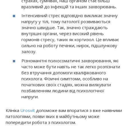
страхах, сумнівах, наш організм стає більш
вразливий до інфекцій та інших захворювань.
Інтенсивний стрес відповідно викликає значну
напругу у тілі, тому патології розвиваються
значно швидше. Так, значно страждають
внутрішні органи, через високий рівень
гормонів стресу, таких як кортизол. Це впливає
сильно на роботу печінки, нирок, підшлункову
залозу.
Різноманітні психосоматичні захворювання, які
часто може бути навіть не так легко розпізнати
без втручання допомоги кваліфікованого
психолога. Фізичні симптоми, особливо на
початкових своїх стадіях, можна вилікувати
позбавленням людини від психологічної
напруги.
Клініка
Urosvit
допоможе вам впоратися з вже наявними
патологіями, появи яких в майбутньому може
попередити робота з психологом.