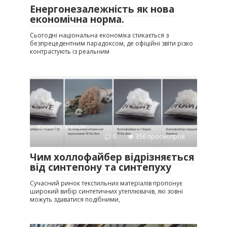
Енергонезалежність як нова
економічна норма.
Сьогодні національна економіка стикається з
безпрецедентним парадоксом, де офіційні звіти різко
контрастують із реальним
Корисні поради
0
356 просмотров
Чим холлофайбер відрізняється
від синтепону та синтепуху
Сучасний ринок текстильних матеріалів пропонує
широкий вибір синтетичних утеплювачів, які зовні
можуть здаватися подібними,