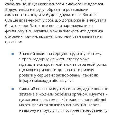
свою спину, їй це може всього-на-всього не вдатися.
Відпустивши напругу, образи та розвиваючи
самоцінність, людина буде відчувати все більше і
більше впевненості у собі, що допоможе їй вилікувати
багато хвороб, що вже почали зароджуватися в
фізичному тілі. Загалом, можна відокремити декілька
основних причин, як саме психічний стан впливає на
організм:
Значний вплив на серцево-судинну систему.
Через надмірну кількість стресу може
підвищитися кров’яний тиск та серцевий ритм,
що може призвести до значного ризику
розвитку серцевих захворювань, таких як
інфаркт міокарда або інсульт.
Сильний вплив на імунну систему, адже вона не
зв’язана з жодним окремим органом. Імунітет –
це загальна система, як і нервова, вони обидві
мають вплив та зв’язки у всьому тілі. Через
надмірну напругу у тілі, постійне перебування у