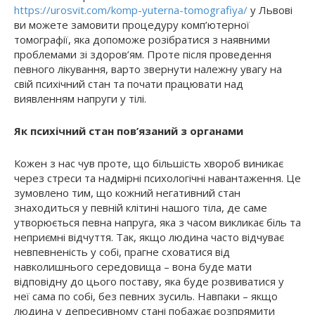
https://urosvit.com/komp-yuterna-tomografiya/
у Львові
ви можете замовити процедуру комп’ютерної
томографії, яка допоможе розібратися з наявними
проблемами зі здоров’ям. Проте після проведення
певного лікування, варто звернути належну увагу на
свій психічний стан та почати працювати над
виявленням напруги у тілі.
Як психічний стан пов’язаний з органами
Кожен з нас чув проте, що більшість хвороб виникає
через стреси та надмірні психологічні навантаження. Це
зумовлено тим, що кожний негативний стан
знаходиться у певній клітині нашого тіла, де саме
утворюється певна напруга, яка з часом викликає біль та
неприємні відчуття. Так, якщо людина часто відчуває
невпевненість у собі, прагне сховатися від
навколишнього середовища – вона буде мати
відповідну до цього поставу, яка буде розвиватися у
неї сама по собі, без певних зусиль. Навпаки – якщо
людина у депресивному стані побажає розпрямити