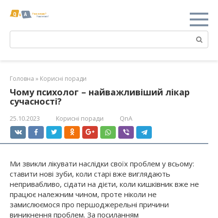
Перейти
к
контенту
Поиск:
Головна
»
Корисні поради
Чому психолог – найважливіший лікар
сучасності?
25.10.2023
Корисні поради
QnA
Ми звикли лікувати наслідки своїх проблем у всьому:
ставити нові зуби, коли старі вже виглядають
непривабливо, сідати на дієти, коли кишківник вже не
працює належним чином, проте ніколи не
замислюємося про першоджерельні причини
виникнення проблем. За посиланням