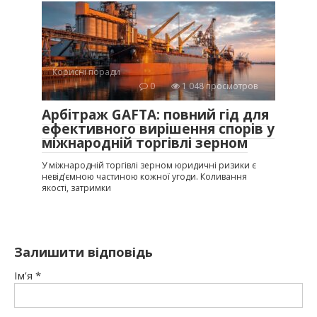
Корисні поради
0
1 048 просмотров
Арбітраж GAFTA: повний гід для
ефективного вирішення спорів у
міжнародній торгівлі зерном
У міжнародній торгівлі зерном юридичні ризики є
невід’ємною частиною кожної угоди. Коливання
якості, затримки
Залишити відповідь
Ім’я
*