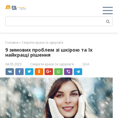
Перейти
к
контенту
Поиск:
Головна
»
Секрети краси та здоров'я
9 зимових проблем зі шкірою та їх
найкращі рішення
04.05.2023
Секрети краси та здоров'я
QnA