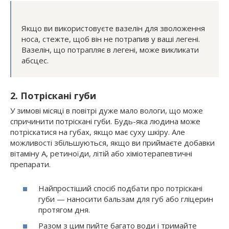
Якщо ви використовуєте вазелін для зволоження
носа, стежте, щоб він не потрапив у ваші легені.
Вазелін, що потрапляє в легені, може викликати
абсцес.
2. Потріскані губи
У зимові місяці в повітрі дуже мало вологи, що може
спричинити потріскані губи. Будь-яка людина може
потріскатися на губах, якщо має суху шкіру. Але
можливості збільшуються, якщо ви приймаєте добавки
вітаміну А, ретиноїди, літій або хіміотерапевтичні
препарати.
Найпростіший спосіб подбати про потріскані
губи — наносити бальзам для губ або гліцерин
протягом дня.
Разом з цим пийте багато води і тримайте