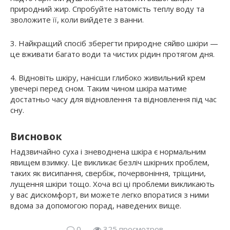
природний жир. Спробуйте натомість теплу воду та
зволожите її, коли вийдете з ванни.
3. Найкращий спосіб зберегти природне сяйво шкіри —
це вживати багато води та чистих рідин протягом дня.
4. Відновіть шкіру, нанісши глибоко живильний крем
увечері перед сном. Таким чином шкіра матиме
достатньо часу для відновлення та відновлення під час
сну.
Висновок
Надзвичайно суха і зневоднена шкіра є нормальним
явищем взимку. Це викликає безліч шкірних проблем,
таких як висипання, свербіж, почервоніння, тріщини,
лущення шкіри тощо. Хоча всі ці проблеми викликають
у вас дискомфорт, ви можете легко впоратися з ними
вдома за допомогою порад, наведених вище.
0
325 просмотров