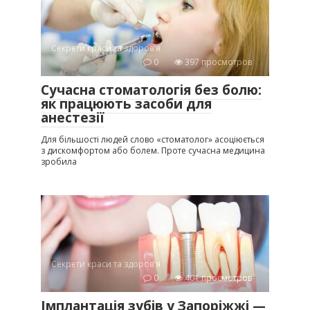
Секрети краси та здоров'я
0
397 просмотров
Сучасна стоматологія без болю:
як працюють засоби для
анестезії
Для більшості людей слово «стоматолог» асоціюється
з дискомфортом або болем. Проте сучасна медицина
зробила
Секрети краси та здоров'я
0
401 просмотров
Імплантація зубів у Запоріжжі —