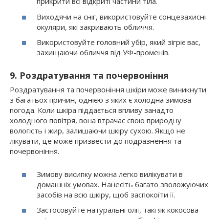
прикрити всі відкриті частини тіла.
Виходячи на сніг, використовуйте сонцезахисні
окуляри, які закривають обличчя.
Використовуйте головний убір, який зігріє вас,
захищаючи обличчя від УФ-променів.
9. Роздратування та почервоніння
Роздратування та почервоніння шкіри може виникнути
з багатьох причин, однією з яких є холодна зимова
погода. Коли шкіра піддається впливу занадто
холодного повітря, вона втрачає свою природну
вологість і жир, залишаючи шкіру сухою. Якщо не
лікувати, це може призвести до подразнення та
почервоніння.
Зимову висипку можна легко вилікувати в
домашніх умовах. Нанесіть багато зволожуючих
засобів на всю шкіру, щоб заспокоїти її.
Застосовуйте натуральні олії, такі як кокосова