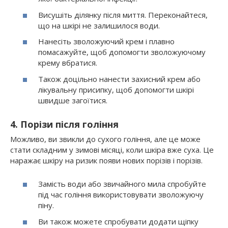
Висушіть ділянку після миття. Переконайтеся,
що на шкірі не залишилося води.
Нанесіть зволожуючий крем і плавно
помасажуйте, щоб допомогти зволожуючому
крему вбратися.
Також доцільно нанести захисний крем або
лікувальну присипку, щоб допомогти шкірі
швидше загоїтися.
4. Порізи після гоління
Можливо, ви звикли до сухого гоління, але це може
стати складним у зимові місяці, коли шкіра вже суха. Це
наражає шкіру на ризик появи нових порізів і порізів.
Замість води або звичайного мила спробуйте
під час гоління використовувати зволожуючу
піну.
Ви також можете спробувати додати щіпку