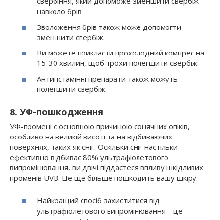
свербіння, який допоможе зменшити свербіж
навколо брів.
Зволоження брів також може допомогти
зменшити свербіж.
Ви можете прикласти прохолодний компрес на
15-30 хвилин, щоб трохи полегшити свербіж.
Антигістамінні препарати також можуть
полегшити свербіж.
8. УФ-пошкодження
УФ-промені є основною причиною сонячних опіків,
особливо на великій висоті та на відбиваючих
поверхнях, таких як сніг. Оскільки сніг настільки
ефективно відбиває 80% ультрафіолетового
випромінювання, ви двічі піддаєтеся впливу шкідливих
променів UVB. Це ще більше пошкодить вашу шкіру.
Найкращий спосіб захиститися від
ультрафіолетового випромінювання – це