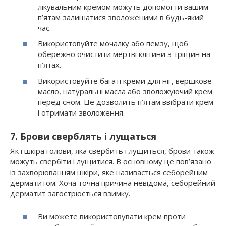
лікувальним кремом можуть допомогти вашим
п’ятам залишатися зволоженими в будь-який
час.
Використовуйте мочалку або пемзу, щоб
обережно очистити мертві клітини з тріщин на
п’ятах.
Використовуйте багаті креми для ніг, вершкове
масло, натуральні масла або зволожуючий крем
перед сном. Це дозволить п’ятам ввібрати крем
і отримати зволоження.
7. Брови сверблять і лущаться
Як і шкіра голови, яка свербить і лущиться, брови також
можуть свербіти і лущитися. В основному це пов’язано
із захворюванням шкіри, яке називається себорейним
дерматитом. Хоча точна причина невідома, себорейний
дерматит загострюється взимку.
Ви можете використовувати крем проти