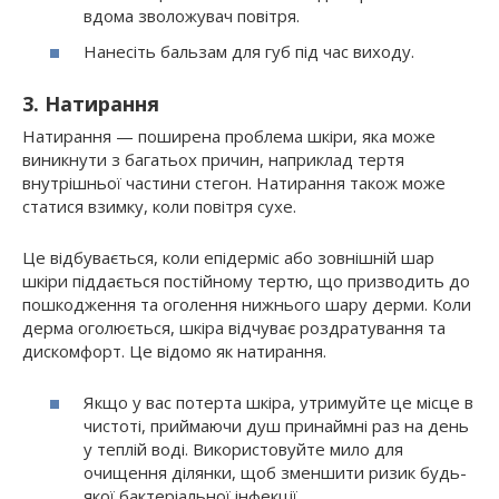
вдома зволожувач повітря.
Нанесіть бальзам для губ під час виходу.
3. Натирання
Натирання — поширена проблема шкіри, яка може
виникнути з багатьох причин, наприклад тертя
внутрішньої частини стегон. Натирання також може
статися взимку, коли повітря сухе.
Це відбувається, коли епідерміс або зовнішній шар
шкіри піддається постійному тертю, що призводить до
пошкодження та оголення нижнього шару дерми. Коли
дерма оголюється, шкіра відчуває роздратування та
дискомфорт. Це відомо як натирання.
Якщо у вас потерта шкіра, утримуйте це місце в
чистоті, приймаючи душ принаймні раз на день
у теплій воді. Використовуйте мило для
очищення ділянки, щоб зменшити ризик будь-
якої бактеріальної інфекції.