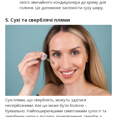
свого звичайного кондиціонера до крему для
гоління. Це допоможе заспокоїти суху шкіру.
5. Сухі та сверблячі плями
Сухі плями, що сверблять, можуть здатися
несерйозними. Але це може бути болісно –
буквально. Найпоширенішими симптомами сухості та
свербіння шкіри є лусочки, почервоніння, свербіж з