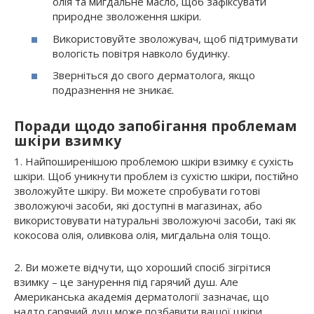
олія та мигдальне масло, щоб зафіксувати
природне зволоження шкіри.
Використовуйте зволожувач, щоб підтримувати
вологість повітря навколо будинку.
Зверніться до свого дерматолога, якщо
подразнення не зникає.
Поради щодо запобігання проблемам
шкіри взимку
1. Найпоширенішою проблемою шкіри взимку є сухість
шкіри. Щоб уникнути проблем із сухістю шкіри, постійно
зволожуйте шкіру. Ви можете спробувати готові
зволожуючі засоби, які доступні в магазинах, або
використовувати натуральні зволожуючі засоби, такі як
кокосова олія, оливкова олія, мигдальна олія тощо.
2. Ви можете відчути, що хороший спосіб зігрітися
взимку – це занурення під гарячий душ. Але
Американська академія дерматології зазначає, що
надто гарячий душ може позбавити вашої шкіри