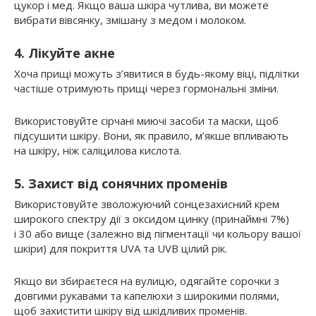
цукор і мед. Якщо ваша шкіра чутлива, ви можете
вибрати вівсянку, змішану з медом і молоком.
4. Лікуйте акне
Хоча прищі можуть з’явитися в будь-якому віці, підлітки
частіше отримують прищі через гормональні зміни.
Використовуйте сірчані миючі засоби та маски, щоб
підсушити шкіру. Вони, як правило, м’якше впливають
на шкіру, ніж саліцилова кислота.
5. Захист від сонячних променів
Використовуйте зволожуючий сонцезахисний крем
широкого спектру дії з оксидом цинку (принаймні 7%)
і 30 або вище (залежно від пігментації чи кольору вашої
шкіри) для покриття UVA та UVB цілий рік.
Якщо ви збираєтеся на вулицю, одягайте сорочки з
довгими рукавами та капелюхи з широкими полями,
щоб захистити шкіру від шкідливих променів.