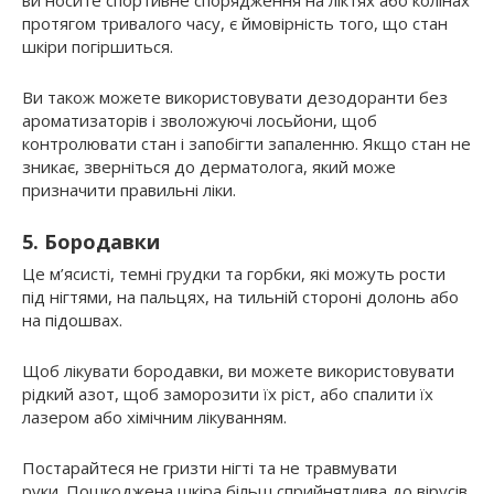
протягом тривалого часу, є ймовірність того, що стан
шкіри погіршиться.
Ви також можете використовувати дезодоранти без
ароматизаторів і зволожуючі лосьйони, щоб
контролювати стан і запобігти запаленню. Якщо стан не
зникає, зверніться до дерматолога, який може
призначити правильні ліки.
5. Бородавки
Це м’ясисті, темні грудки та горбки, які можуть рости
під нігтями, на пальцях, на тильній стороні долонь або
на підошвах.
Щоб лікувати бородавки, ви можете використовувати
рідкий азот, щоб заморозити їх ріст, або спалити їх
лазером або хімічним лікуванням.
Постарайтеся не гризти нігті та не травмувати
руки. Пошкоджена шкіра більш сприйнятлива до вірусів