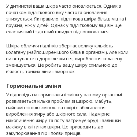
У дитинстві ваша шкіра часто оновлюється. Однак з
початком підліткового віку частота оновлення
знижується. Як правило, підліткова шкіра більш міцна і
пружна, ніж у дітей. Однак у підлітковому віці він ще
еластичний і здатний швидко відновлюватися.
Шкіра обличчя підлітків зберігає велику кількість
колагену (найпоширенішого білка в організмі). Але коли
ви вступаєте в доросле життя, вироблення колагену
зменшується. Це робить вашу шкіру схильною до
в’ялості, тонких ліній і зморшок.
Гормональні зміни
У відповідь на гормональні зміни у вашому організмі
розвивається кілька проблем зі шкірою. Мабуть,
найпомітнішою зміною на шкірі є збільшення
вироблення жиру або шкірного сала. Надмірне
накопичення жиру та поту затримує бруд і залишки
макіяжу в клітинах шкіри. Це призводить до
закупорювання пір і появи прищів.