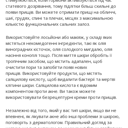
статевого дозрівання, тому підлітки більш схильні до
появи прищів. Ви можете отримати прищі на обличчі,
шиї, грудях, спині та плечах, місцях з максимальною
кількістю функціональних сальних залоз.
Використовуйте лосьйони або макіяж, у складі яких
містяться некомедогенні інгредієнти, такі як олія
виноградних кісточок, олія солодкого мигдалю, олія
насіння коноплі тощо. Після миття шкіри обробіть її
тропічним засобом, що містить адапален, щоб
очистити пори та запобігти появі нових
прищів. Використовуйте продукти, що містять
саліцилову кислоту, щоб видалити бактерії та мертві
клітини шкіри. Саліцилова кислота є відомим
компонентом проти акне. Ви також можете
використовувати безрецептурні креми проти прищів.
Незалежно від того, який у вас тип шкіри, якщо ви не
впевнені, як лікувати акне або інші проблеми зі шкірою,
поговоріть з дерматологом. Правильний догляд за