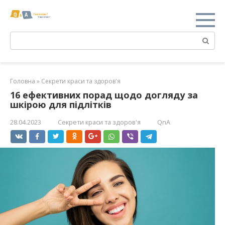
Перейти
к
контенту
Поиск:
Головна
»
Секрети краси та здоров'я
16 ефективних порад щодо догляду за
шкірою для підлітків
28.04.2023
Секрети краси та здоров'я
QnA