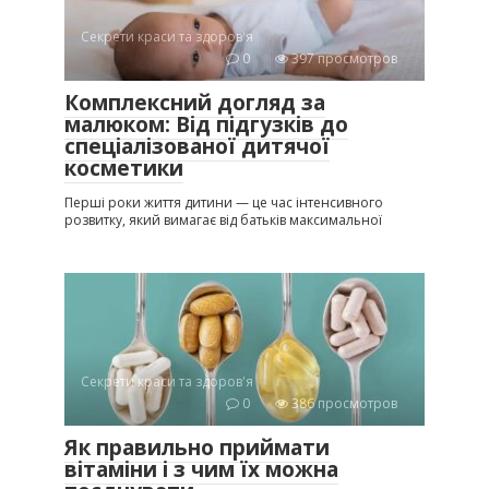
Секрети краси та здоров'я
0
397 просмотров
Комплексний догляд за
малюком: Від підгузків до
спеціалізованої дитячої
косметики
Перші роки життя дитини — це час інтенсивного
розвитку, який вимагає від батьків максимальної
Секрети краси та здоров'я
0
386 просмотров
Як правильно приймати
вітаміни і з чим їх можна