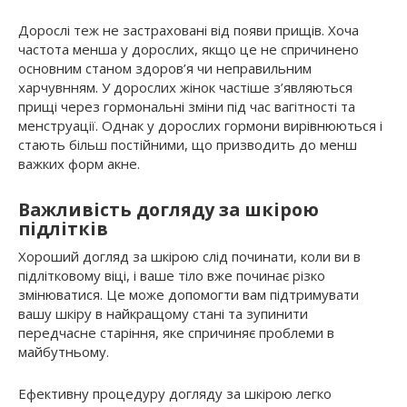
Дорослі теж не застраховані від появи прищів. Хоча
частота менша у дорослих, якщо це не спричинено
основним станом здоров’я чи неправильним
харчувнням. У дорослих жінок частіше з’являються
прищі через гормональні зміни під час вагітності та
менструації. Однак у дорослих гормони вирівнюються і
стають більш постійними, що призводить до менш
важких форм акне.
Важливість догляду за шкірою
підлітків
Хороший догляд за шкірою слід починати, коли ви в
підлітковому віці, і ваше тіло вже починає різко
змінюватися. Це може допомогти вам підтримувати
вашу шкіру в найкращому стані та зупинити
передчасне старіння, яке спричиняє проблеми в
майбутньому.
Ефективну процедуру догляду за шкірою легко