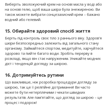
Виберіть зволожуючий крем на основі масла у воді або
на основі гелю, щоб ваша шкіра була знежиреною. Ви
також можете вибрати сонцезахисний крем – бажано
водний або гелевий.
15. Обирайте здоровий спосіб життя
Беріть під контроль своє тіло з раннього віку. Здоров’я
шкіри безпосередньо залежить від загального стану
організму. Займайтеся спортом, медитуйте, харчуйтеся
здорово та пийте багато води. Зробіть перерву в
розкладі, якщо він стає напруженим. Уникайте модних
дієт і тенденцій догляду за шкірою.
16. Дотримуйтесь рутини
Що важливіше, ніж розробка процедури догляду за
шкірою, так це її релігійне дотримання! Ви часто
можете бути нетерплячими і чекати швидких
результатів. Але пам’ятайте, що догляд за шкірою – це
процес і подорож!