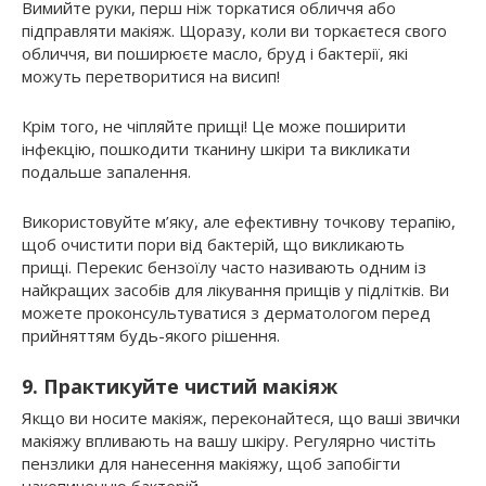
Вимийте руки, перш ніж торкатися обличчя або
підправляти макіяж. Щоразу, коли ви торкаєтеся свого
обличчя, ви поширюєте масло, бруд і бактерії, які
можуть перетворитися на висип!
Крім того, не чіпляйте прищі! Це може поширити
інфекцію, пошкодити тканину шкіри та викликати
подальше запалення.
Використовуйте м’яку, але ефективну точкову терапію,
щоб очистити пори від бактерій, що викликають
прищі. Перекис бензоїлу часто називають одним із
найкращих засобів для лікування прищів у підлітків. Ви
можете проконсультуватися з дерматологом перед
прийняттям будь-якого рішення.
9. Практикуйте чистий макіяж
Якщо ви носите макіяж, переконайтеся, що ваші звички
макіяжу впливають на вашу шкіру. Регулярно чистіть
пензлики для нанесення макіяжу, щоб запобігти
накопиченню бактерій.