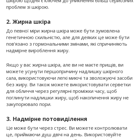
шкірою щодня є ключем до уникнення більш серйозних
проблем зі шкірою.
2. Жирна шкіра
До певної міри жирна шкіра може бути зумовлена ​​
генетичною схильністю, але для деяких це може бути
пов’язано з гормональними змінами, які спричиняють
надмірне вироблення жиру.
Якщо у вас жирна шкіра, але ви не маєте прищів, ви
можете усунути першопричину надлишку шкірного
сала, використовуючи легкі миючі та зволожуючі засоби
без жиру. Ви також можете використовувати серветки
для обличчя через регулярні проміжки часу, щоб
поглинути надлишки жиру, щоб накопичення жиру не
закупорювало пори.
3. Надмірне потовиділення
Це може бути через стрес. Ви можете контролювати
це, приймаючи душ двічі на день. Використовуйте