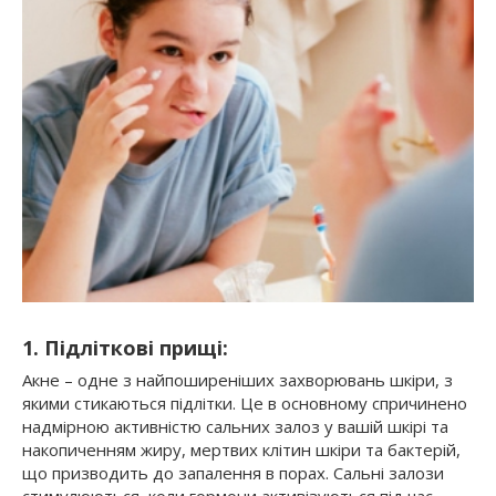
1. Підліткові прищі:
Акне – одне з найпоширеніших захворювань шкіри, з
якими стикаються підлітки. Це в основному спричинено
надмірною активністю сальних залоз у вашій шкірі та
накопиченням жиру, мертвих клітин шкіри та бактерій,
що призводить до запалення в порах. Сальні залози
стимулюються, коли гормони активізуються під час