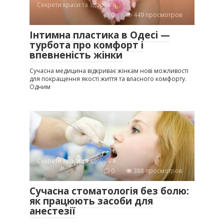
Секрети краси та здоров'я
0
449 просмотров
Інтимна пластика в Одесі —
турбота про комфорт і
впевненість жінки
Сучасна медицина відкриває жінкам нові можливості
для покращення якості життя та власного комфорту.
Одним
Секрети краси та здоров'я
0
388 просмотров
Сучасна стоматологія без болю:
як працюють засоби для
анестезії