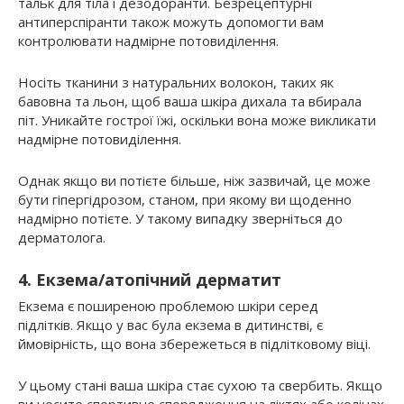
тальк для тіла і дезодоранти. Безрецептурні
антиперспіранти також можуть допомогти вам
контролювати надмірне потовиділення.
Носіть тканини з натуральних волокон, таких як
бавовна та льон, щоб ваша шкіра дихала та вбирала
піт. Уникайте гострої їжі, оскільки вона може викликати
надмірне потовиділення.
Однак якщо ви потієте більше, ніж зазвичай, це може
бути гіпергідрозом, станом, при якому ви щоденно
надмірно потієте. У такому випадку зверніться до
дерматолога.
4. Екзема/атопічний дерматит
Екзема є поширеною проблемою шкіри серед
підлітків. Якщо у вас була екзема в дитинстві, є
ймовірність, що вона збережеться в підлітковому віці.
У цьому стані ваша шкіра стає сухою та свербить. Якщо
ви носите спортивне спорядження на ліктях або колінах