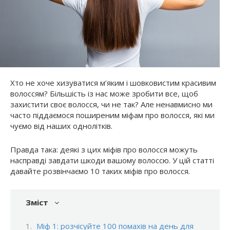
Хто не хоче хизуватися м’яким і шовковистим красивим
волоссям? Більшість із нас може зробити все, щоб
захистити своє волосся, чи не так? Але ненавмисно ми
часто піддаємося поширеним міфам про волосся, які ми
чуємо від наших однолітків.
Правда така: деякі з цих міфів про волосся можуть
насправді завдати шкоди вашому волоссю. У цій статті
давайте розвінчаємо 10 таких міфів про волосся.
Зміст
Міф 1: розчісуйте 100 помахів на день для