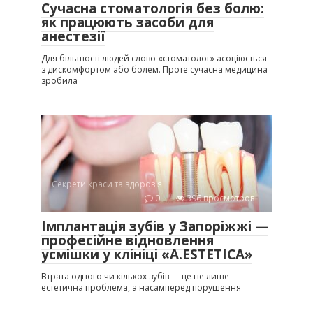
Сучасна стоматологія без болю:
як працюють засоби для
анестезії
Для більшості людей слово «стоматолог» асоціюється
з дискомфортом або болем. Проте сучасна медицина
зробила
Секрети краси та здоров'я
0
396 просмотров
Імплантація зубів у Запоріжжі —
професійне відновлення
усмішки у клініці «A.ESTETICA»
Втрата одного чи кількох зубів — це не лише
естетична проблема, а насамперед порушення