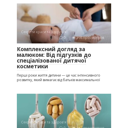
Секрети краси та здоров'я
0
398 просмотров
Комплексний догляд за
малюком: Від підгузків до
спеціалізованої дитячої
косметики
Перші роки життя дитини — це час інтенсивного
розвитку, який вимагає від батьків максимальної
Секрети краси та здоров'я
0
387 просмотров