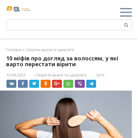
Перейти
к
контенту
Поиск:
Головна
»
Секрети краси та здоров'я
10 міфів про догляд за волоссям, у які
варто перестати вірити
10.04.2023
Секрети краси та здоров'я
QnA