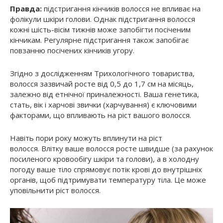
Правда:
підстригання кінчиків волосся не впливає на
фолікули шкіри голови. Однак підстригання волосся
кожні шість-вісім тижнів може запобігти посіченим
кінчикам. Регулярне підстригання також запобігає
повзанню посічених кінчиків угору.
Згідно з дослідженням Трихологічного товариства,
волосся зазвичай росте від 0,5 до 1,7 см на місяць,
залежно від етнічної приналежності. Ваша генетика,
стать, вік і харчові звички (харчування) є ключовими
факторами, що впливають на ріст вашого волосся.
Навіть пори року можуть вплинути на ріст
волосся. Влітку ваше волосся росте швидше (за рахунок
посиленого кровообігу шкіри та голови), а в холодну
погоду ваше тіло спрямовує потік крові до внутрішніх
органів, щоб підтримувати температуру тіла. Це може
уповільнити ріст волосся.