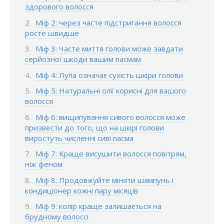
здорового волосся
Міф 2: через часте підстригання волосся
росте швидше
Міф 3: Часте миття голови може завдати
серйозної шкоди вашим пасмам
Міф 4: Лупа означає сухість шкіри голови
Міф 5: Натуральні олії корисні для вашого
волосся
Міф 6: вищипування сивого волосся може
призвести до того, що на шкірі голови
виростуть численні сиві пасма
Міф 7: Краще висушити волосся повітрям,
ніж феном
Міф 8: Продовжуйте міняти шампунь і
кондиціонер кожні пару місяців
Міф 9: колір краще залишається на
брудному волоссі