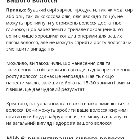
вашого волосся
Правда:
будь-які сирі харчові продукти, такі як мед, сир
або олії, такі як кокосова олія, олія авокадо тощо, не
можуть проникнути у стрижень волосся достатньо
глибоко, щоб забезпечити тривале покращення. Усі
вони є лише хорошими кондиціонерами для ваших
пасом волосся, але не можуть сприяти росту волосся чи
зменшити випадання.
Можливо, ви також чули, що нанесення олії та
залишення на ніч ідеально підходить для прискорення
росту волосся. Однак це неправда. Навіть якщо
нанести масло, залишити його на 15-30 хвилин і змити
пізніше, це дає чудовий результат.
Крім того, натуральні масла важкі і важко змиваються з
волосся. Вони можуть зробити ваше волосся жирним і
притягнути бруд і забруднювачі, які можуть вплинути
на загальний вигляд і здоров’я вашого волосся.
Міф 6: вищипування сивого волосся