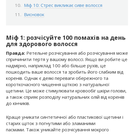
Міф 10: Стрес викликає сиве волосся
Висновок
Міф 1: розчісуйте 100 помахів на день
для здорового волосся
Правда:
Ретельне розчісування або розчісування може
спричинити тертя у вашому волоссі. Якщо ви робите це
надмірно, наприклад 100 або більше рухів, це
пошкодить ваше волосся та зробить його слабким від
коренів. Однак є деякі переваги обережного та
короткочасного чищення щіткою з натуральної
щетини. Це може стимулювати кровообіг шкіри голови,
а також сприяє розподілу натуральних олій від коренів
до кінчиків.
Краще уникати синтетичної або пластикової щетини і
старих щіток з погнутими або зламаними
пасмами. Також уникайте розчісування мокрого