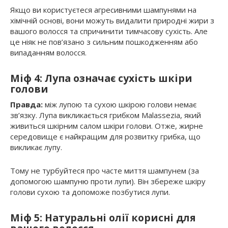
Якщо ви користуєтеся агресивними шампунями на
хімічній основі, вони можуть видалити природні жири з
вашого волосся та спричинити тимчасову сухість. Але
це ніяк не пов’язано з сильним пошкодженням або
випаданням волосся.
Міф 4: Лупа означає сухість шкіри
голови
Правда:
між лупою та сухою шкірою голови немає
зв’язку. Лупа викликається грибком Malassezia, який
живиться шкірним салом шкіри голови. Отже, жирне
середовище є найкращим для розвитку грибка, що
викликає лупу.
Тому не турбуйтеся про часте миття шампунем (за
допомогою шампуню проти лупи). Він збереже шкіру
голови сухою та допоможе позбутися лупи.
Міф 5: Натуральні олії корисні для