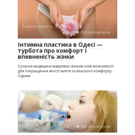
Секрети краси та здоров'я
0
450 просмотров
Інтимна пластика в Одесі —
турбота про комфорт і
впевненість жінки
Сучасна медицина відкриває жінкам нові можливості
для покращення якості життя та власного комфорту.
Одним
Секрети краси та здоров'я
0
389 просмотров